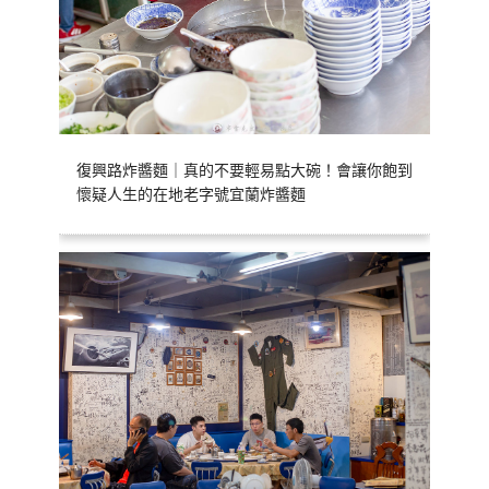
復興路炸醬麵｜真的不要輕易點大碗！會讓你飽到
懷疑人生的在地老字號宜蘭炸醬麵