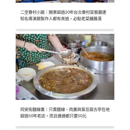
二空眷村小館｜開業超過20年台北眷村菜餐廳連
知名導演跟製作人都有來過，必點老菜脯雞湯
同安街麵線羹｜只賣麵線、肉羹與臭豆腐古亭在地
超過50年老店，而且通通都只要50元