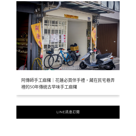
阿傳師手工麻糬｜花蓮必買伴手禮，藏在民宅巷弄
裡的50年傳統古早味手工麻糬
LINE訊息訂閱