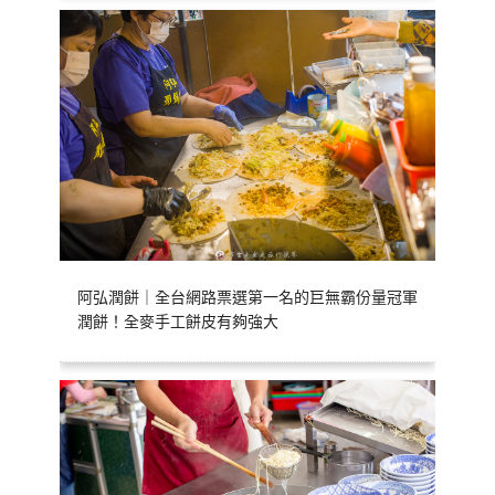
阿弘潤餅｜全台網路票選第一名的巨無霸份量冠軍
潤餅！全麥手工餅皮有夠強大