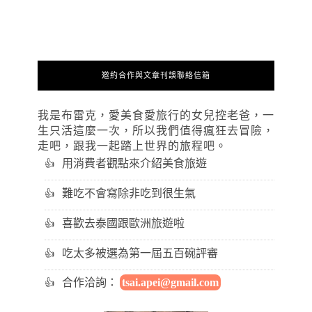
邀約合作與文章刊誤聯絡信箱
我是布雷克，愛美食愛旅行的女兒控老爸，一
生只活這麼一次，所以我們值得瘋狂去冒險，
走吧，跟我一起踏上世界的旅程吧。
用消費者觀點來介紹美食旅遊
難吃不會寫除非吃到很生氣
喜歡去泰國跟歐洲旅遊啦
吃太多被選為第一屆五百碗評審
合作洽詢：
tsai.apei@gmail.com