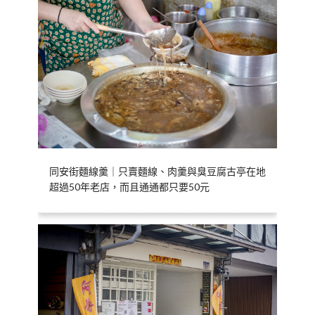
同安街麵線羹｜只賣麵線、肉羹與臭豆腐古亭在地
超過50年老店，而且通通都只要50元