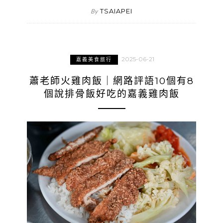
TSAIAPEI
By
2025-06-21
嘉義美食旅行
蕭老師火雞肉飯｜網路評語10個有8
個說排骨飯好吃的嘉義雞肉飯