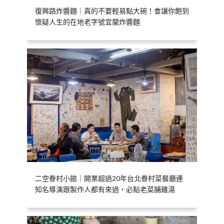
復興路炸醬麵｜真的不要輕易點大碗！會讓你飽到
懷疑人生的在地老字號宜蘭炸醬麵
二空眷村小館｜開業超過20年台北眷村菜餐廳連
知名導演跟製作人都有來過，必點老菜脯雞湯