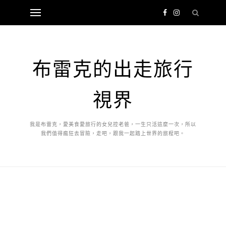
布雷克的出走旅行
視界
我是布雷克，愛美食愛旅行的女兒控老爸，一生只活這麼一次，所以
我們值得瘋狂去冒險，走吧，跟我一起踏上世界的旅程吧。