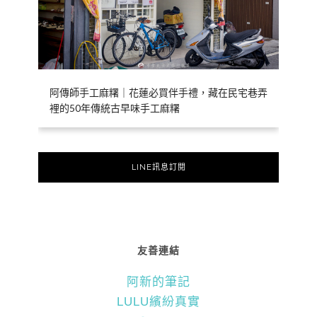
阿傳師手工麻糬｜花蓮必買伴手禮，藏在民宅巷弄
裡的50年傳統古早味手工麻糬
LINE訊息訂閱
友善連結
阿新的筆記
LULU繽紛真實