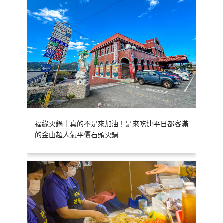
福緣火鍋｜真的不是來加油！是來吃連平日都客滿
的金山超人氣平價石頭火鍋