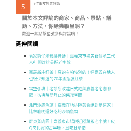
1位網友投票評論
5
關於本文評論的商家、商品、景點、議
題、方法，你給幾顆星呢？
歡迎一起點擊星號參與評論唷！
延伸閱讀
袁家筒仔米糕排骨酥｜嘉義東市場美食傳承三代
70年現炸排骨酥老字號
嘉義新庄紅茶｜真的有夠特別的！連嘉義在地人
也很少知道的70年酒瓶裝紅茶
霜空珈琲｜老診所改建日式絕美嘉義老宅咖啡
廳，彷彿時間靜止的侘寂空間
北門沙鍋魚頭｜嘉義在地排隊美食絕對是這家！
比林聰明還好吃的沙鍋魚頭
屏東蒸肉圓｜嘉義東市場附近隱藏版老字號！皮
Q肉扎實的古早味，且吃且珍惜