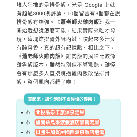
堆人狂推的是排骨飯，光是 Google 上就
有超過3000則評論，10個留言有8個都在說
排骨飯有夠強。《
蕭老師火雞肉飯
》我一
開始還想說怎麼可能，結果實際來吃才發
現，這塊炸排骨外酥內嫩、咬起來多汁又
有醃料香，真的超有記憶點。相比之下，
《
蕭老師火雞肉飯
》雞肉飯的風味比較像
雞魯飯版本，雖然特別但不算驚艷，難怪
會有那麼多人直接跳過雞肉飯改點排骨
飯，整個風向都轉了啦！
買起來，讓你絕對不會後悔的優惠！
北投晶泉丰旅溫泉湯屋
馥蘭朵烏來渡假酒店景觀湯屋
日勝生加賀屋國際溫泉飯店泡湯