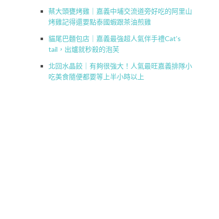
蔡大頭甕烤雞｜嘉義中埔交流道旁好吃的阿里山
烤雞記得還要點泰國蝦跟茶油煎雞
貓尾巴麵包店｜嘉義最強超人氣伴手禮Cat’s
tail，出爐就秒殺的泡芙
北回水晶餃｜有夠很強大！人氣最旺嘉義排隊小
吃美食隨便都要等上半小時以上