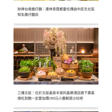
財神台南擔仔麵｜連林青霞都愛吃傳說中民生社區
知名擔仔麵店
三燔北投｜位於北投晶泉丰旅的晶華酒店旗下壽喜
燒吃到飽一定要加價180元小農鮮蔬沙拉吧