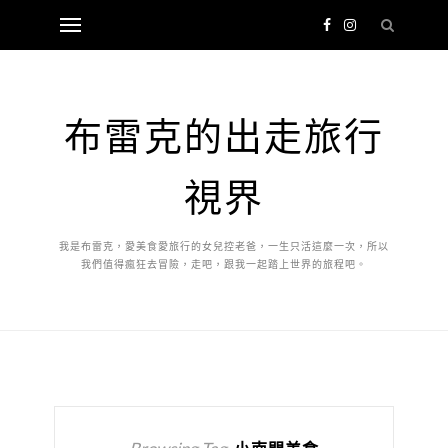
布雷克的出走旅行
視界
我是布雷克，愛美食愛旅行的女兒控老爸，一生只活這麼一次，所以
我們值得瘋狂去冒險，走吧，跟我一起踏上世界的旅程吧。