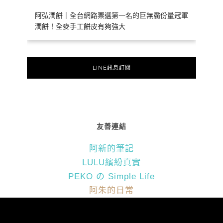
阿弘潤餅｜全台網路票選第一名的巨無霸份量冠軍
潤餅！全麥手工餅皮有夠強大
LINE訊息訂閱
友善連結
阿新的筆記
LULU繽紛真實
PEKO の Simple Life
阿朱的日常