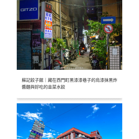
蘇記餃子館｜藏在西門町黑漆漆巷子的烏漆抹黑炸
醬麵與好吃的韭菜水餃