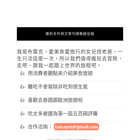
邀約合作與文章刊誤聯絡信箱
我是布雷克，愛美食愛旅行的女兒控老爸，一
生只活這麼一次，所以我們值得瘋狂去冒險，
走吧，跟我一起踏上世界的旅程吧。
用消費者觀點來介紹美食旅遊
難吃不會寫除非吃到很生氣
喜歡去泰國跟歐洲旅遊啦
吃太多被選為第一屆五百碗評審
合作洽詢：
tsai.apei@gmail.com