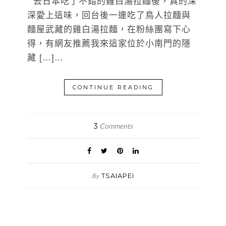
去日本吃了不錯的雞白湯拉麵後，真的深
深愛上這味，回台後一連吃了鳥人拉麵與
麵屋武藏的雞白湯拉麵，在粉絲團寫下心
得，有網友推薦我來這家位於小南門的隱
藏 […]…
CONTINUE READING
3
Comments
TSAIAPEI
By