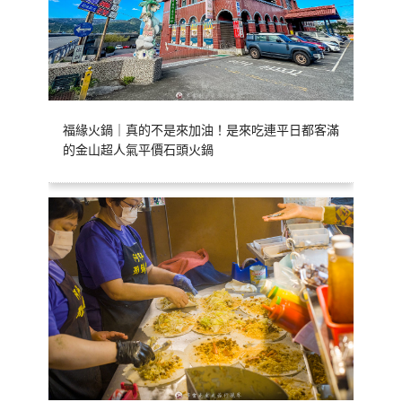
福緣火鍋｜真的不是來加油！是來吃連平日都客滿
的金山超人氣平價石頭火鍋