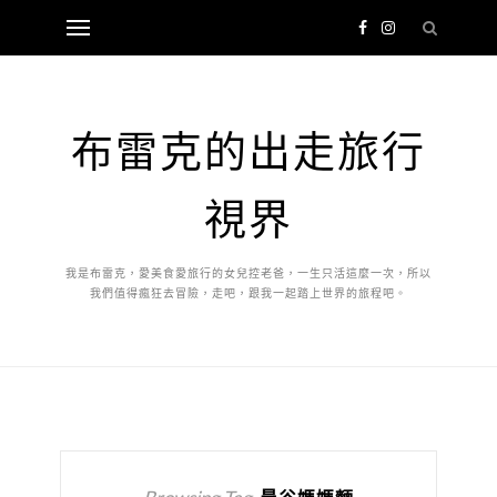
布雷克的出走旅行
視界
我是布雷克，愛美食愛旅行的女兒控老爸，一生只活這麼一次，所以
我們值得瘋狂去冒險，走吧，跟我一起踏上世界的旅程吧。