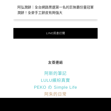
阿弘潤餅｜全台網路票選第一名的巨無霸份量冠軍
潤餅！全麥手工餅皮有夠強大
LINE訊息訂閱
友善連結
阿新的筆記
LULU繽紛真實
PEKO の Simple Life
阿朱的日常