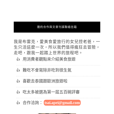
邀約合作與文章刊誤聯絡信箱
我是布雷克，愛美食愛旅行的女兒控老爸，一
生只活這麼一次，所以我們值得瘋狂去冒險，
走吧，跟我一起踏上世界的旅程吧。
用消費者觀點來介紹美食旅遊
難吃不會寫除非吃到很生氣
喜歡去泰國跟歐洲旅遊啦
吃太多被選為第一屆五百碗評審
合作洽詢：
tsai.apei@gmail.com