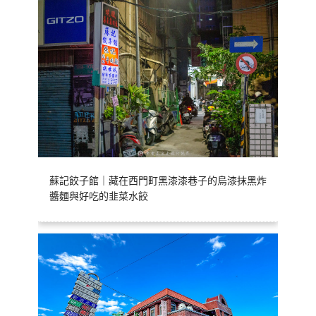
蘇記餃子館｜藏在西門町黑漆漆巷子的烏漆抹黑炸
醬麵與好吃的韭菜水餃