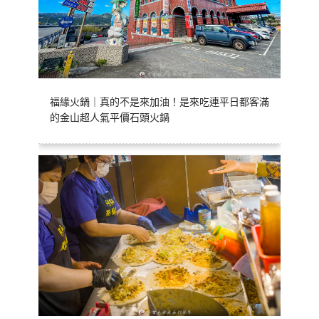
福緣火鍋｜真的不是來加油！是來吃連平日都客滿
的金山超人氣平價石頭火鍋