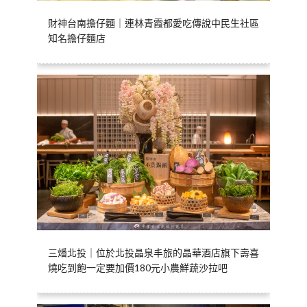
財神台南擔仔麵｜連林青霞都愛吃傳說中民生社區
知名擔仔麵店
三燔北投｜位於北投晶泉丰旅的晶華酒店旗下壽喜
燒吃到飽一定要加價180元小農鮮蔬沙拉吧