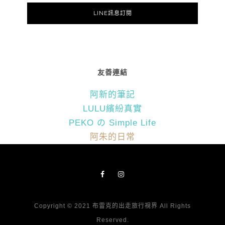
LINE訊息訂閱
友善連結
阿新的筆記
LULU繽紛真實
PEKO の Simple Life
阿朱的日常
Copyright © 2021 布雷克的出走旅行視界 All Rights
Reserved.