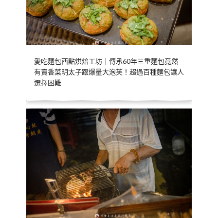
愛吃麵包西點烘焙工坊｜傳承60年三重麵包竟然
有賣香菜明太子跟爆量大泡芙！超過百種麵包讓人
選擇困難