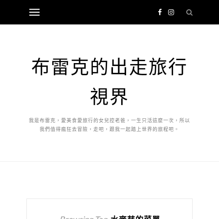
布雷克的出走旅行
視界
我是布雷克，愛美食愛旅行的女兒控老爸，一生只活這麼一次，所以
我們值得瘋狂去冒險，走吧，跟我一起踏上世界的旅程吧。