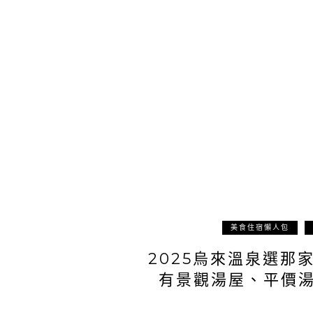
美食住宿懶人包
2025烏來溫泉選那
有景觀湯屋、平價