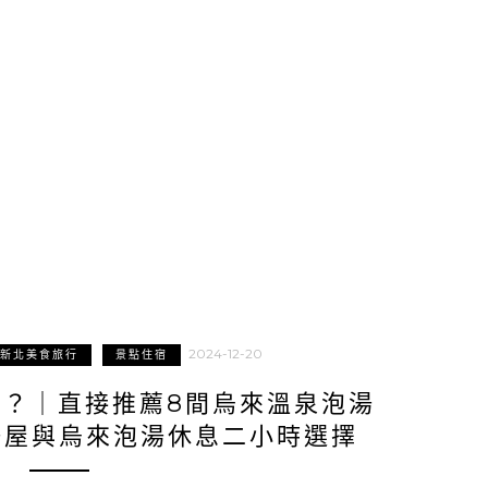
2024-12-20
新北美食旅行
景點住宿
家？｜直接推薦8間烏來溫泉泡湯
湯屋與烏來泡湯休息二小時選擇