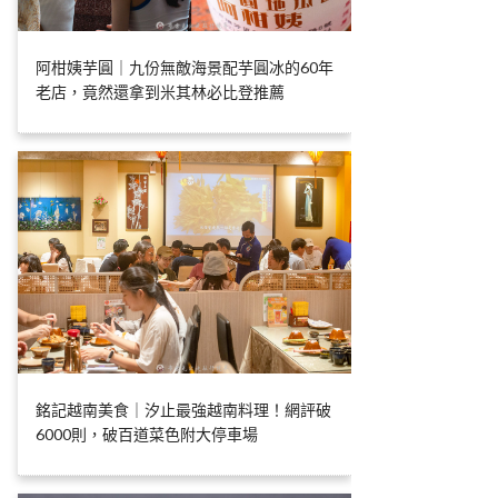
阿柑姨芋圓｜九份無敵海景配芋圓冰的60年
老店，竟然還拿到米其林必比登推薦
銘記越南美食｜汐止最強越南料理！網評破
6000則，破百道菜色附大停車場