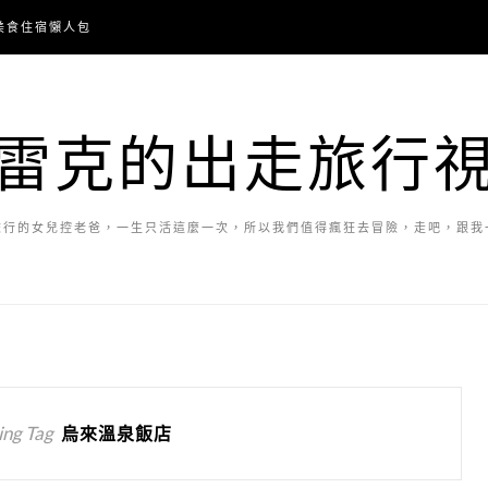
美食住宿懶人包
雷克的出走旅行
旅行的女兒控老爸，一生只活這麼一次，所以我們值得瘋狂去冒險，走吧，跟我
ng Tag
烏來溫泉飯店