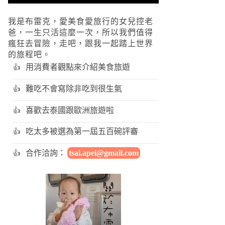
我是布雷克，愛美食愛旅行的女兒控老
爸，一生只活這麼一次，所以我們值得
瘋狂去冒險，走吧，跟我一起踏上世界
的旅程吧。
用消費者觀點來介紹美食旅遊
難吃不會寫除非吃到很生氣
喜歡去泰國跟歐洲旅遊啦
吃太多被選為第一屆五百碗評審
合作洽詢：
tsai.apei@gmail.com