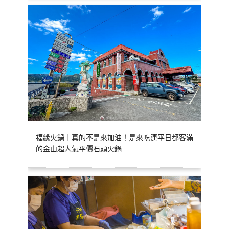
福緣火鍋｜真的不是來加油！是來吃連平日都客滿
的金山超人氣平價石頭火鍋