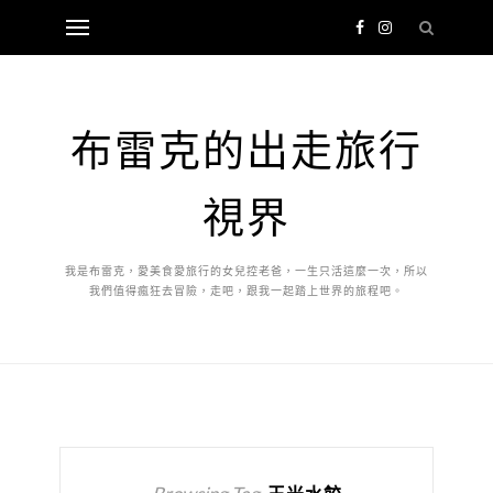
布雷克的出走旅行
視界
我是布雷克，愛美食愛旅行的女兒控老爸，一生只活這麼一次，所以
我們值得瘋狂去冒險，走吧，跟我一起踏上世界的旅程吧。