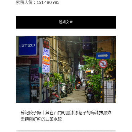
累積人氣：151,480,983
近期文章
蘇記餃子館｜藏在西門町黑漆漆巷子的烏漆抹黑炸
醬麵與好吃的韭菜水餃