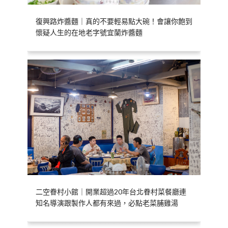
復興路炸醬麵｜真的不要輕易點大碗！會讓你飽到
懷疑人生的在地老字號宜蘭炸醬麵
二空眷村小館｜開業超過20年台北眷村菜餐廳連
知名導演跟製作人都有來過，必點老菜脯雞湯