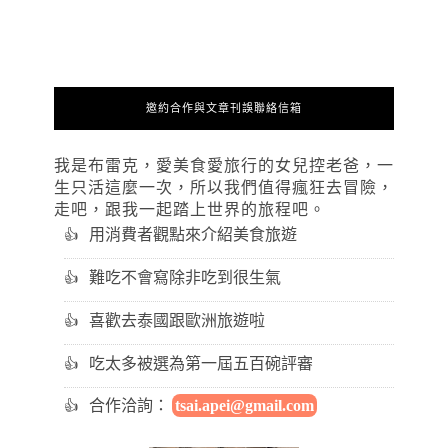
邀約合作與文章刊誤聯絡信箱
我是布雷克，愛美食愛旅行的女兒控老爸，一
生只活這麼一次，所以我們值得瘋狂去冒險，
走吧，跟我一起踏上世界的旅程吧。
用消費者觀點來介紹美食旅遊
難吃不會寫除非吃到很生氣
喜歡去泰國跟歐洲旅遊啦
吃太多被選為第一屆五百碗評審
合作洽詢：
tsai.apei@gmail.com