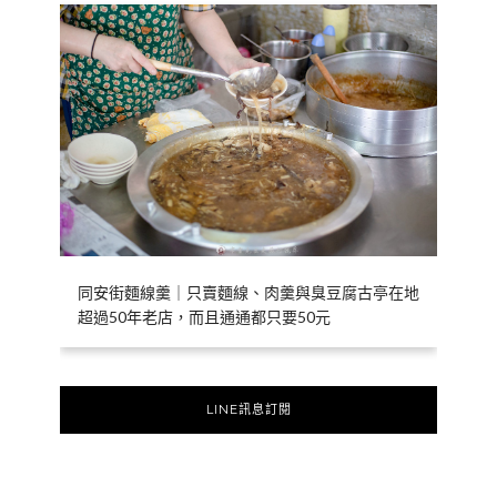
同安街麵線羹｜只賣麵線、肉羹與臭豆腐古亭在地
超過50年老店，而且通通都只要50元
LINE訊息訂閱