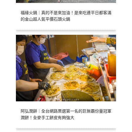
福緣火鍋｜真的不是來加油！是來吃連平日都客滿
的金山超人氣平價石頭火鍋
阿弘潤餅｜全台網路票選第一名的巨無霸份量冠軍
潤餅！全麥手工餅皮有夠強大