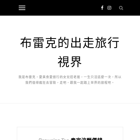
布雷克的出走旅行
視界
我是布雷克，愛美食愛旅行的女兒控老爸，一生只活這麼一次，所以
我們值得瘋狂去冒險，走吧，跟我一起踏上世界的旅程吧。