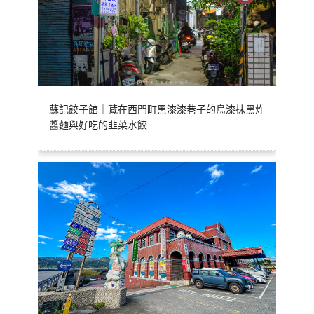
蘇記餃子館｜藏在西門町黑漆漆巷子的烏漆抹黑炸
醬麵與好吃的韭菜水餃