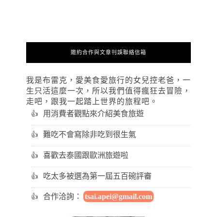
邀約合作與文章刊誤聯絡信箱
我是布雷克，愛美食愛旅行的女兒控老爸，一
生只活這麼一次，所以我們值得瘋狂去冒險，
走吧，跟我一起踏上世界的旅程吧。
用消費者觀點來介紹美食旅遊
難吃不會寫除非吃到很生氣
喜歡去泰國跟歐洲旅遊啦
吃太多被選為第一屆五百碗評審
合作洽詢：
tsai.apei@gmail.com