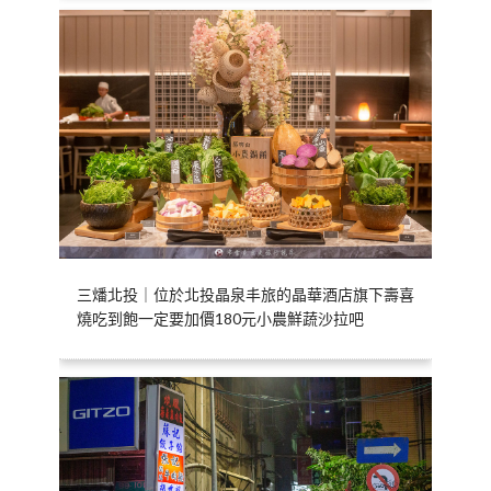
三燔北投｜位於北投晶泉丰旅的晶華酒店旗下壽喜
燒吃到飽一定要加價180元小農鮮蔬沙拉吧