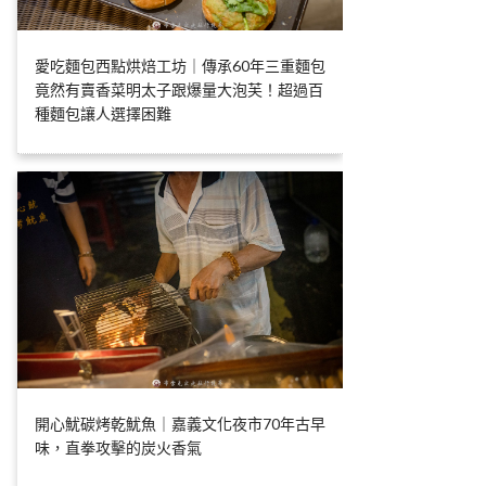
愛吃麵包西點烘焙工坊｜傳承60年三重麵包
竟然有賣香菜明太子跟爆量大泡芙！超過百
種麵包讓人選擇困難
開心魷碳烤乾魷魚｜嘉義文化夜市70年古早
味，直拳攻擊的炭火香氣