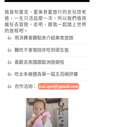
我是布雷克，愛美食愛旅行的女兒控老
爸，一生只活這麼一次，所以我們值得
瘋狂去冒險，走吧，跟我一起踏上世界
的旅程吧。
用消費者觀點來介紹美食旅遊
難吃不會寫除非吃到很生氣
喜歡去泰國跟歐洲旅遊啦
吃太多被選為第一屆五百碗評審
合作洽詢：
tsai.apei@gmail.com