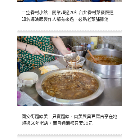
二空眷村小館｜開業超過20年台北眷村菜餐廳連
知名導演跟製作人都有來過，必點老菜脯雞湯
同安街麵線羹｜只賣麵線、肉羹與臭豆腐古亭在地
超過50年老店，而且通通都只要50元