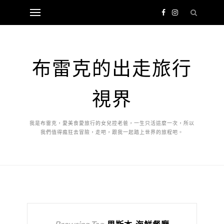
布雷克的出走旅行
視界
我是布雷克，愛美食愛旅行的女兒控老爸，一生只活這麼一次，所以
我們值得瘋狂去冒險，走吧，跟我一起踏上世界的旅程吧。