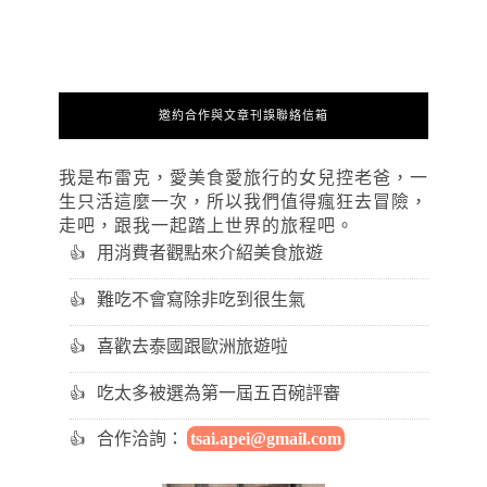
邀約合作與文章刊誤聯絡信箱
我是布雷克，愛美食愛旅行的女兒控老爸，一
生只活這麼一次，所以我們值得瘋狂去冒險，
走吧，跟我一起踏上世界的旅程吧。
用消費者觀點來介紹美食旅遊
難吃不會寫除非吃到很生氣
喜歡去泰國跟歐洲旅遊啦
吃太多被選為第一屆五百碗評審
合作洽詢：
tsai.apei@gmail.com