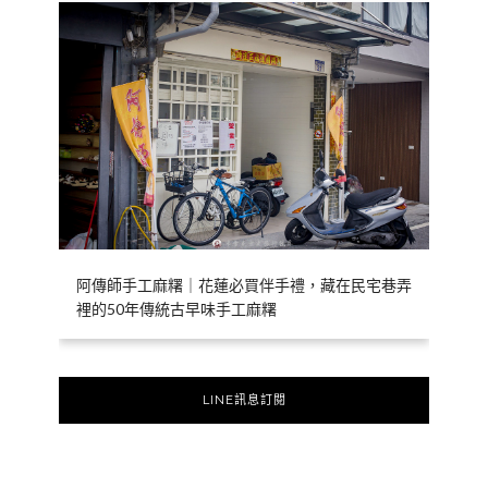
阿傳師手工麻糬｜花蓮必買伴手禮，藏在民宅巷弄
裡的50年傳統古早味手工麻糬
LINE訊息訂閱