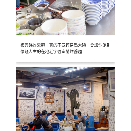
復興路炸醬麵｜真的不要輕易點大碗！會讓你飽到
懷疑人生的在地老字號宜蘭炸醬麵