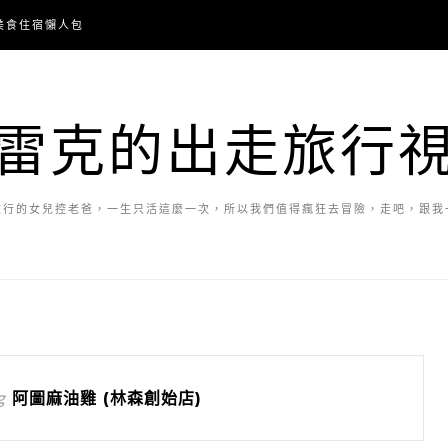
美食住宿懶人包
雷克的出走旅行
旅行的女兒控老爸，一生只活這麼一次，所以我們值得瘋狂去冒險，走吧，跟我
g
阿圖麻油雞 (林森創始店)