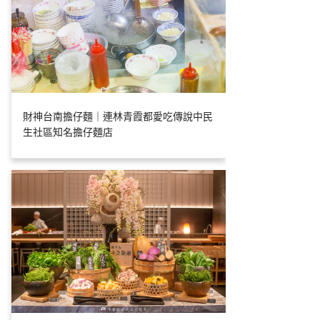
財神台南擔仔麵｜連林青霞都愛吃傳說中民
生社區知名擔仔麵店