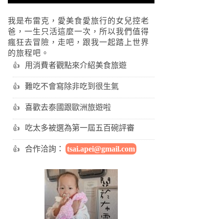
我是布雷克，愛美食愛旅行的女兒控老
爸，一生只活這麼一次，所以我們值得
瘋狂去冒險，走吧，跟我一起踏上世界
的旅程吧。
用消費者觀點來介紹美食旅遊
難吃不會寫除非吃到很生氣
喜歡去泰國跟歐洲旅遊啦
吃太多被選為第一屆五百碗評審
合作洽詢：
tsai.apei@gmail.com