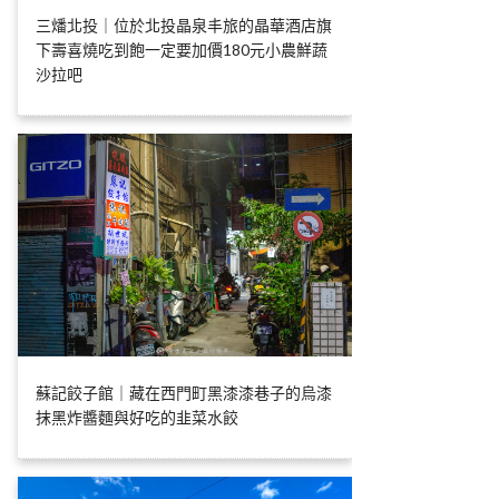
三燔北投｜位於北投晶泉丰旅的晶華酒店旗
下壽喜燒吃到飽一定要加價180元小農鮮蔬
沙拉吧
蘇記餃子館｜藏在西門町黑漆漆巷子的烏漆
抹黑炸醬麵與好吃的韭菜水餃