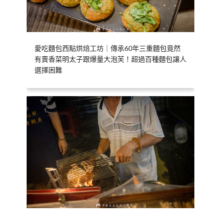
愛吃麵包西點烘焙工坊｜傳承60年三重麵包竟然
有賣香菜明太子跟爆量大泡芙！超過百種麵包讓人
選擇困難