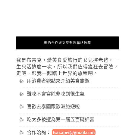
邀約合作與文章刊誤聯絡信箱
我是布雷克，愛美食愛旅行的女兒控老爸，一
生只活這麼一次，所以我們值得瘋狂去冒險，
走吧，跟我一起踏上世界的旅程吧。
用消費者觀點來介紹美食旅遊
難吃不會寫除非吃到很生氣
喜歡去泰國跟歐洲旅遊啦
吃太多被選為第一屆五百碗評審
合作洽詢：
tsai.apei@gmail.com