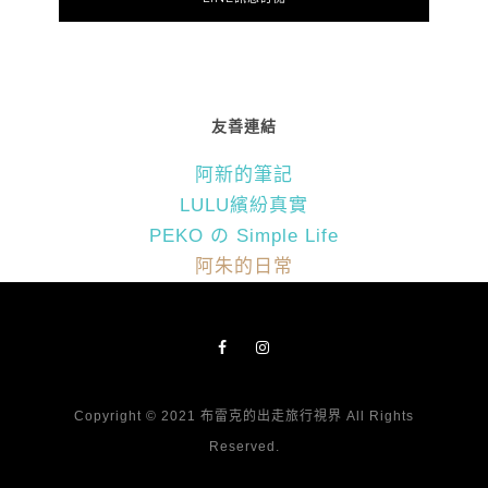
友善連結
阿新的筆記
LULU繽紛真實
PEKO の Simple Life
阿朱的日常
Copyright © 2021 布雷克的出走旅行視界 All Rights
Reserved.