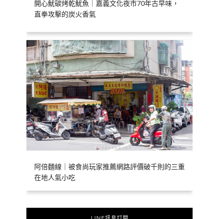
開心魷碳烤乾魷魚｜嘉義文化夜市70年古早味，
直拳攻擊的炭火香氣
阿倍麵線｜被食尚玩家推薦網路評價破千則的三重
在地人氣小吃
LINE訊息訂閱