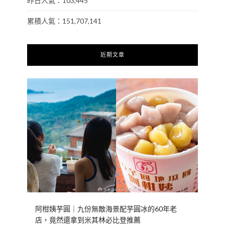
昨日人氣：103,445
累積人氣：151,707,141
近期文章
阿柑姨芋圓｜九份無敵海景配芋圓冰的60年老
店，竟然還拿到米其林必比登推薦