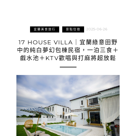
2025-06-26
宜蘭美食旅行
景點住宿
17 HOUSE VILLA｜宜蘭綠意田野
中的純白夢幻包棟民宿，一泊三食＋
戲水池＋KTV歡唱與打麻將超放鬆