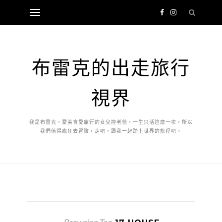
布雷克的出走旅行
視界
我是布雷克，愛美食愛旅行的女兒控老爸，一生只活這麼一次，所以
我們值得瘋狂去冒險，走吧，跟我一起踏上世界的旅程吧。