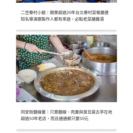
二空眷村小館｜開業超過20年台北眷村菜餐廳連
知名導演跟製作人都有來過，必點老菜脯雞湯
同安街麵線羹｜只賣麵線、肉羹與臭豆腐古亭在地
超過50年老店，而且通通都只要50元