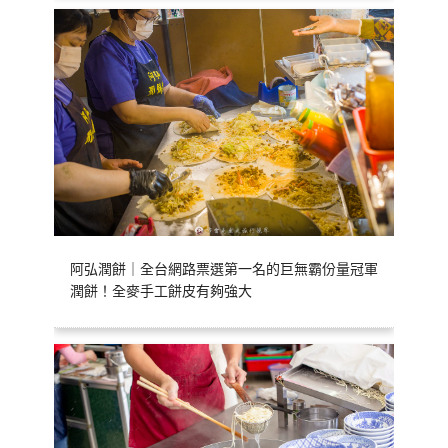
阿弘潤餅｜全台網路票選第一名的巨無霸份量冠軍
潤餅！全麥手工餅皮有夠強大