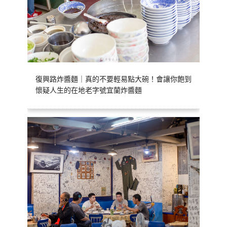
復興路炸醬麵｜真的不要輕易點大碗！會讓你飽到
懷疑人生的在地老字號宜蘭炸醬麵