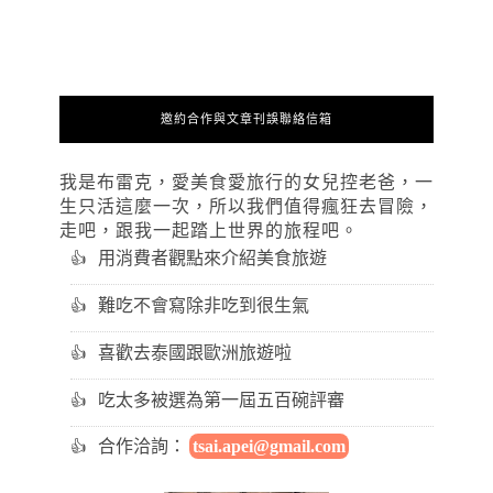
邀約合作與文章刊誤聯絡信箱
我是布雷克，愛美食愛旅行的女兒控老爸，一
生只活這麼一次，所以我們值得瘋狂去冒險，
走吧，跟我一起踏上世界的旅程吧。
用消費者觀點來介紹美食旅遊
難吃不會寫除非吃到很生氣
喜歡去泰國跟歐洲旅遊啦
吃太多被選為第一屆五百碗評審
合作洽詢：
tsai.apei@gmail.com