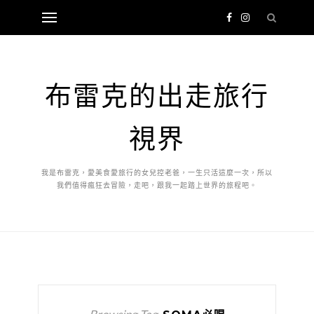
布雷克的出走旅行
視界
我是布雷克，愛美食愛旅行的女兒控老爸，一生只活這麼一次，所以
我們值得瘋狂去冒險，走吧，跟我一起踏上世界的旅程吧。