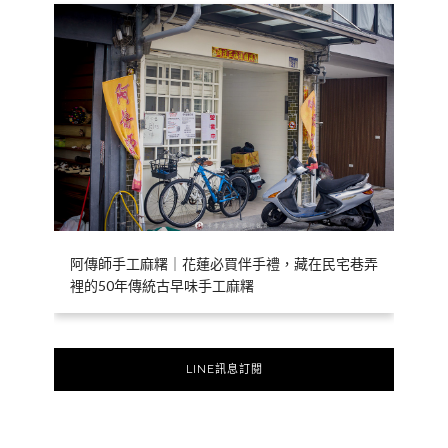
阿傳師手工麻糬｜花蓮必買伴手禮，藏在民宅巷弄
裡的50年傳統古早味手工麻糬
LINE訊息訂閱