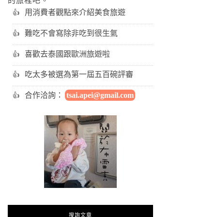
的旅程吧。
用消費者觀點來介紹美食旅遊
難吃不會寫除非吃到很生氣
喜歡去泰國跟歐洲旅遊啦
吃太多被選為第一屆五百碗評審
合作洽詢：
tsai.apei@gmail.com
搜詢文章