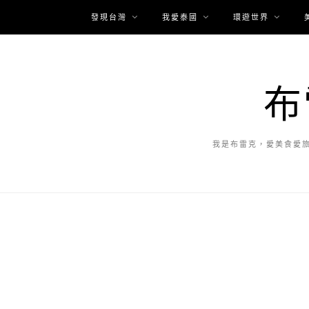
發現台灣
我愛泰國
環遊世界
布
我是布雷克，愛美食愛