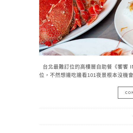
台北最難訂位的高樓層自助餐《饗饗 IN
位，不然想邊吃邊看101夜景根本沒機會
CO