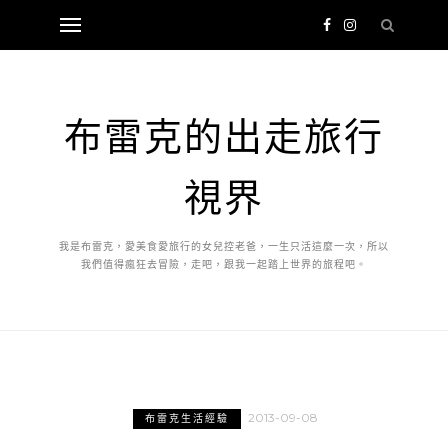
布雷克的出走旅行
視界
我是布雷克，愛美食愛旅行的女兒控老爸，一生只活這麼一次，所以
我們值得瘋狂去冒險，走吧，跟我一起踏上世界的旅程吧。
2013-09-08
布雷克生活經驗