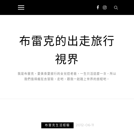
布雷克的出走旅行
視界
我是布雷克，愛美食愛旅行的女兒控老爸，一生只活這麼一次，所以
我們值得瘋狂去冒險，走吧，跟我一起踏上世界的旅程吧。
2012-06-11
布雷克生活經驗