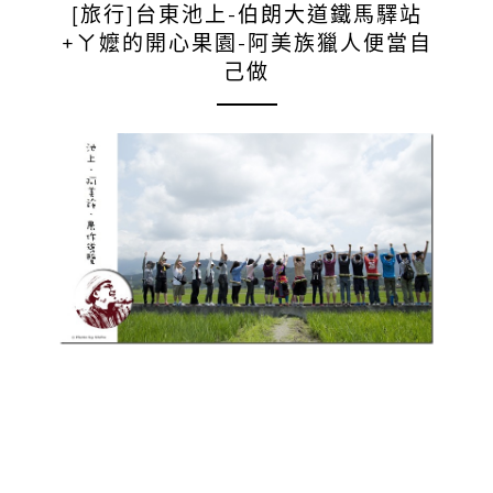
[旅行]台東池上-伯朗大道鐵馬驛站
+ㄚ嬤的開心果園-阿美族獵人便當自
己做