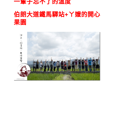
一輩子忘不了的溫度
伯朗大道鐵馬驛站+ㄚ嬤的開心
果園