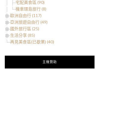
宅配美食區 (90)
機車環島旅行 (8)
歐洲自由行 (117)
亞洲旅遊自由行 (49)
國外旅行區 (25)
生活分享 (85)
再見美食區(已歇業) (40)
主機贊助