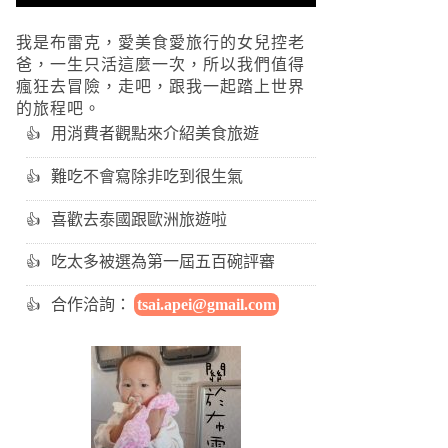
我是布雷克，愛美食愛旅行的女兒控老
爸，一生只活這麼一次，所以我們值得
瘋狂去冒險，走吧，跟我一起踏上世界
的旅程吧。
用消費者觀點來介紹美食旅遊
難吃不會寫除非吃到很生氣
喜歡去泰國跟歐洲旅遊啦
吃太多被選為第一屆五百碗評審
合作洽詢：
tsai.apei@gmail.com