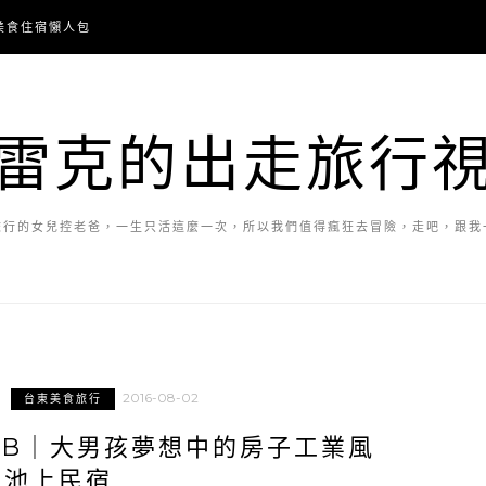
美食住宿懶人包
雷克的出走旅行
旅行的女兒控老爸，一生只活這麼一次，所以我們值得瘋狂去冒險，走吧，跟我
2016-08-02
台東美食旅行
&B｜大男孩夢想中的房子工業風
池上民宿