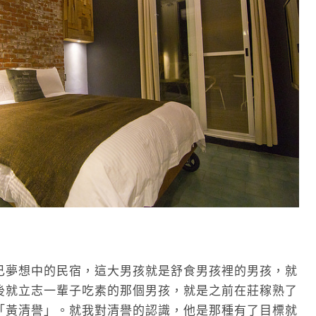
己夢想中的民宿，這大男孩就是舒食男孩裡的男孩，就
後就立志一輩子吃素的那個男孩，就是之前在莊稼熟了
「黃清譽」。就我對清譽的認識，他是那種有了目標就