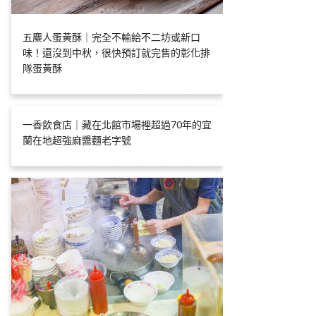
五麋人蛋黃酥｜完全不輸給不二坊或新口
味！還沒到中秋，很快預訂就完售的彰化排
隊蛋黃酥
一香飲食店｜藏在北館市場裡超過70年的宜
蘭在地超強麻醬麵老字號