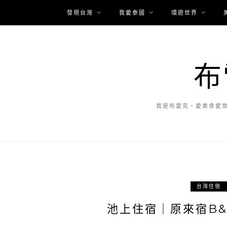
發現台灣
我愛泰國
環遊世界
布
我是布雷克，愛美食愛
台灣住宿
池上住宿｜原來宿B