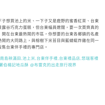
下子想買池上的米、一下子又是鹿野的蜜香紅茶、台東
貝露谷巧克力蛋糕，但台東幅員遼闊，要一次買齊真的
，開在台東最熱鬧的市區，你想要的台東各鄉鎮的名產
熱鬧的大同路上，與榕樹下米苔目與藍蜻蜓炸雞在同一
販售台東伴手禮的專門店。