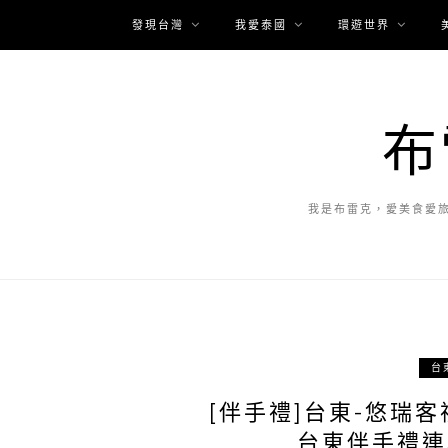
發現台灣
我愛泰國
環遊世界
布
我是布雷克，愛美食愛
台
[伴手禮]台東-悠瑞客禮
台東伴手禮連