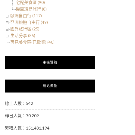
宅配美食區 (90)
機車環島旅行 (8)
歐洲自由行 (117)
亞洲旅遊自由行 (49)
國外旅行區 (25)
生活分享 (85)
再見美食區(已歇業) (40)
主機贊助
網站流量
線上人數：542
昨日人氣：70,209
累積人氣：151,481,194