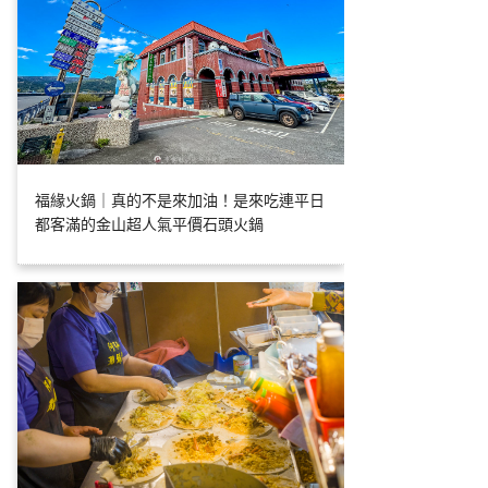
福緣火鍋｜真的不是來加油！是來吃連平日
都客滿的金山超人氣平價石頭火鍋