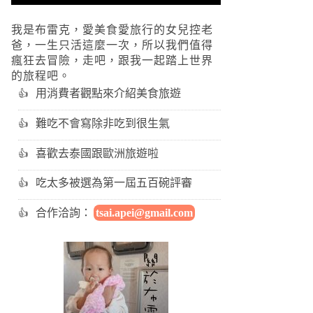
我是布雷克，愛美食愛旅行的女兒控老
爸，一生只活這麼一次，所以我們值得
瘋狂去冒險，走吧，跟我一起踏上世界
的旅程吧。
用消費者觀點來介紹美食旅遊
難吃不會寫除非吃到很生氣
喜歡去泰國跟歐洲旅遊啦
吃太多被選為第一屆五百碗評審
合作洽詢：
tsai.apei@gmail.com