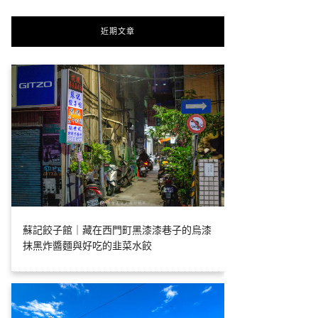
近期文章
蘇記餃子館｜藏在西門町黑漆漆巷子的烏漆
抹黑炸醬麵與好吃的韭菜水餃