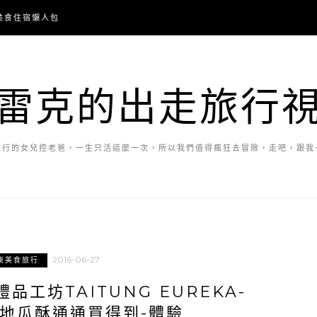
美食住宿懶人包
雷克的出走旅行
旅行的女兒控老爸，一生只活這麼一次，所以我們值得瘋狂去冒險，走吧，跟我
2016-06-27
東美食旅行
品工坊TAITUNG EUREKA-
地瓜酥通通買得到-體驗