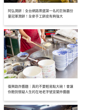
阿弘潤餅｜全台網路票選第一名的巨無霸份
量冠軍潤餅！全麥手工餅皮有夠強大
復興路炸醬麵｜真的不要輕易點大碗！會讓
你飽到懷疑人生的在地老字號宜蘭炸醬麵