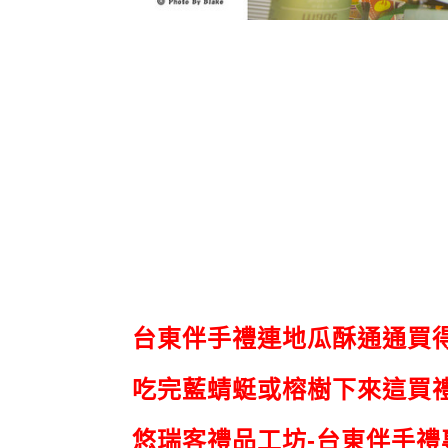
台東伴手禮連地瓜酥通通買
吃完藍蜻蜓或榕樹下來這買
悠瑞客禮品工坊-台東伴手禮