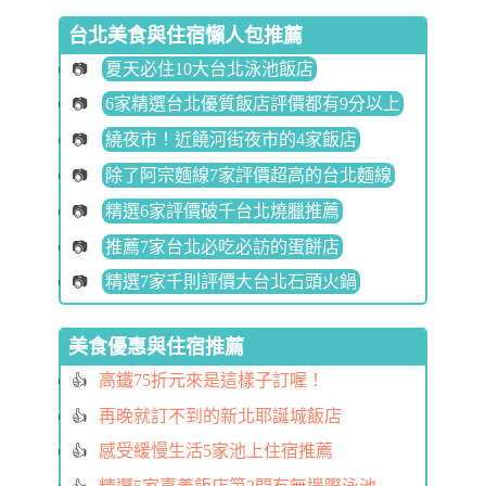
台北美食與住宿懶人包推薦
夏天必住10大台北泳池飯店
6家精選台北優質飯店評價都有9分以上
繞夜市！近饒河街夜市的4家飯店
除了阿宗麵線7家評價超高的台北麵線
精選6家評價破千台北燒臘推薦
推薦7家台北必吃必訪的蛋餅店
精選7家千則評價大台北石頭火鍋
美食優惠與住宿推薦
高鐵75折元來是這樣子訂喔！
再晚就訂不到的新北耶誕城飯店
感受緩慢生活5家池上住宿推薦