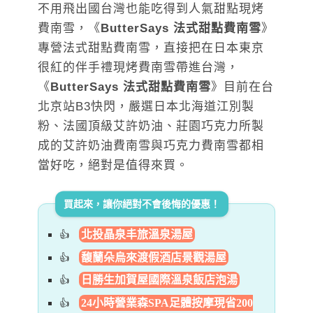
不用飛出國台灣也能吃得到人氣甜點現烤
費南雪，《
ButterSays 法式甜點費南雪
》
專營法式甜點費南雪，直接把在日本東京
很紅的伴手禮現烤費南雪帶進台灣，
《
ButterSays 法式甜點費南雪
》目前在台
北京站B3快閃，嚴選日本北海道江別製
粉、法國頂級艾許奶油、莊園巧克力所製
成的艾許奶油費南雪與巧克力費南雪都相
當好吃，絕對是值得來買。
買起來，讓你絕對不會後悔的優惠！
北投晶泉丰旅溫泉湯屋
馥蘭朵烏來渡假酒店景觀湯屋
日勝生加賀屋國際溫泉飯店泡湯
24小時營業森SPA足體按摩現省200