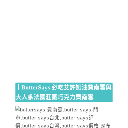
｜ButterSays 必吃艾許奶油費南雪與
大人系法國莊園巧克力費南雪