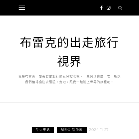
布雷克的出走旅行
視界
我是布雷克，愛美食愛旅行的女兒控老爸，一生只活這麼一次，所以
我們值得瘋狂去冒險，走吧，跟我一起踏上世界的旅程吧。
2024-11-27
台北車站
咖啡甜點飲料