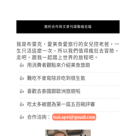
邀約合作與文章刊誤聯絡信箱
我是布雷克，愛美食愛旅行的女兒控老爸，一
生只活這麼一次，所以我們值得瘋狂去冒險，
走吧，跟我一起踏上世界的旅程吧。
用消費者觀點來介紹美食旅遊
難吃不會寫除非吃到很生氣
喜歡去泰國跟歐洲旅遊啦
吃太多被選為第一屆五百碗評審
合作洽詢：
tsai.apei@gmail.com