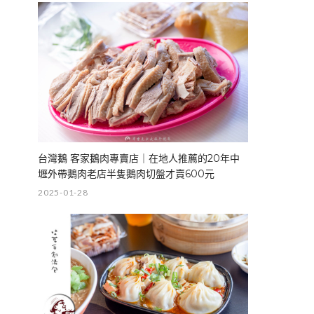
台灣鵝 客家鵝肉專賣店｜在地人推薦的20年中
壢外帶鵝肉老店半隻鵝肉切盤才賣600元
2025-01-28