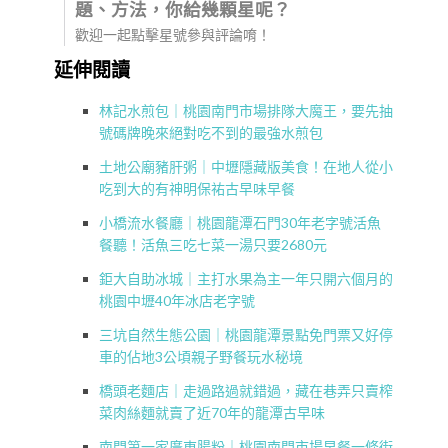
題、方法，你給幾顆星呢？
歡迎一起點擊星號參與評論唷！
延伸閱讀
林記水煎包｜桃園南門市場排隊大魔王，要先抽
號碼牌晚來絕對吃不到的最強水煎包
土地公廟豬肝粥｜中壢隱藏版美食！在地人從小
吃到大的有神明保祐古早味早餐
小橋流水餐廳｜桃園龍潭石門30年老字號活魚
餐聽！活魚三吃七菜一湯只要2680元
鉅大自助冰城｜主打水果為主一年只開六個月的
桃園中壢40年冰店老字號
三坑自然生態公園｜桃園龍潭景點免門票又好停
車的佔地3公頃親子野餐玩水秘境
橋頭老麵店｜走過路過就錯過，藏在巷弄只賣榨
菜肉絲麵就賣了近70年的龍潭古早味
南門第一家廣東腸粉｜桃園南門市場早餐一條街