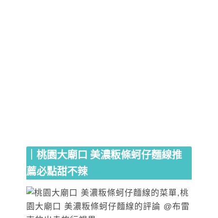
｜桃園大廟口 美濃粄條蚵仔麵線推
薦必點甜不辣