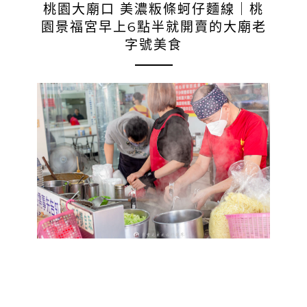
桃園大廟口 美濃粄條蚵仔麵線｜桃
園景福宮早上6點半就開賣的大廟老
字號美食