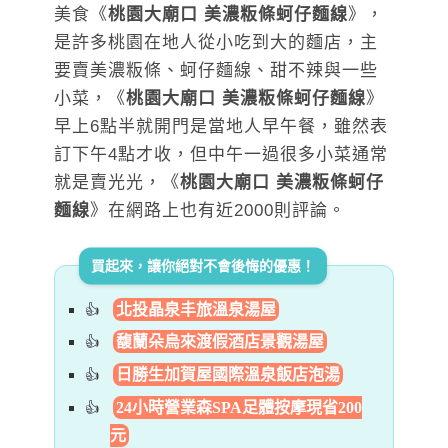
美食《
桃園大廟口 美濃粄條蚵仔麵線
》，
是許多桃園在地人從小吃到大的麵店，主
要賣美濃粄條、蚵仔麵線、甜不辣與一些
小菜，《
桃園大廟口 美濃粄條蚵仔麵線
》
早上6點半就開門是當地人早午餐，雖然表
訂下午4點才收，但中午一過很多小菜通常
就是賣光光，《
桃園大廟口 美濃粄條蚵仔
麵線
》在網路上也有近2000則評論。
買起來，讓你絕對不會後悔的優惠！
北投晶泉丰旅溫泉湯屋
馥蘭朵烏來渡假酒店景觀湯屋
日勝生加賀屋國際溫泉飯店泡湯
24小時營業森SPA足體按摩現省200
元