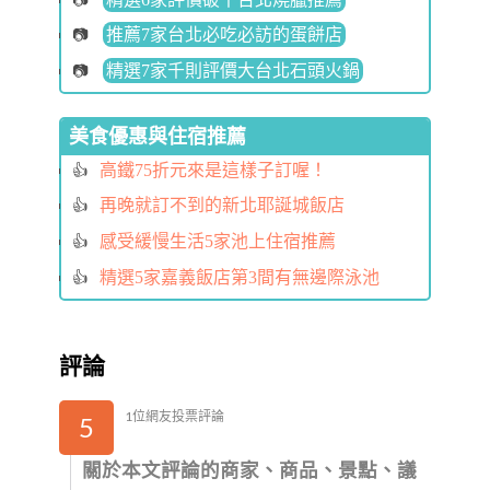
推薦7家台北必吃必訪的蛋餅店
精選7家千則評價大台北石頭火鍋
美食優惠與住宿推薦
高鐵75折元來是這樣子訂喔！
再晚就訂不到的新北耶誕城飯店
感受緩慢生活5家池上住宿推薦
精選5家嘉義飯店第3間有無邊際泳池
評論
1位網友投票評論
5
關於本文評論的商家、商品、景點、議