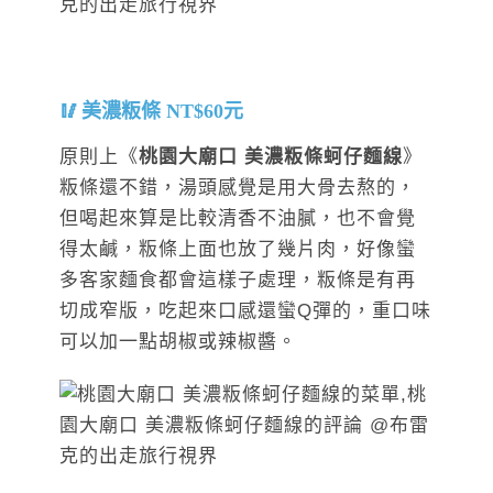
美濃粄條 NT$60元
原則上《
桃園大廟口 美濃粄條蚵仔麵線
》
粄條還不錯，湯頭感覺是用大骨去熬的，
但喝起來算是比較清香不油膩，也不會覺
得太鹹，粄條上面也放了幾片肉，好像蠻
多客家麵食都會這樣子處理，粄條是有再
切成窄版，吃起來口感還蠻Q彈的，重口味
可以加一點胡椒或辣椒醬。