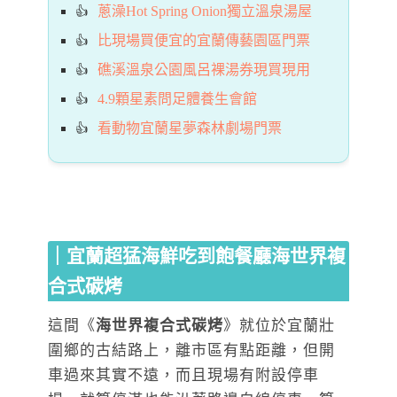
蔥澡Hot Spring Onion獨立溫泉湯屋
比現場買便宜的宜蘭傳藝園區門票
礁溪溫泉公園風呂裸湯券現買現用
4.9顆星素問足體養生會館
看動物宜蘭星夢森林劇場門票
｜宜蘭超猛海鮮吃到飽餐廳海世界複
合式碳烤
這間《
海世界複合式碳烤
》就位於宜蘭壯
圍鄉的古結路上，離市區有點距離，但開
車過來其實不遠，而且現場有附設停車