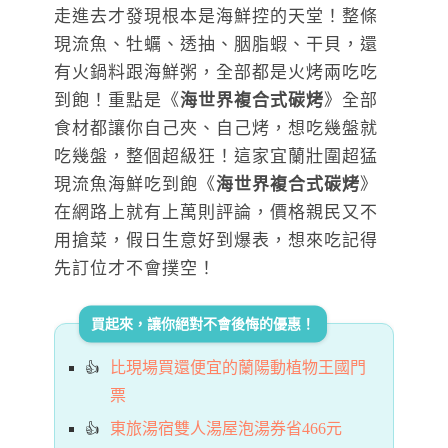
走進去才發現根本是海鮮控的天堂！整條
現流魚、牡蠣、透抽、胭脂蝦、干貝，還
有火鍋料跟海鮮粥，全部都是火烤兩吃吃
到飽！重點是《
海世界複合式碳烤
》全部
食材都讓你自己夾、自己烤，想吃幾盤就
吃幾盤，整個超級狂！這家宜蘭壯圍超猛
現流魚海鮮吃到飽《
海世界複合式碳烤
》
在網路上就有上萬則評論，價格親民又不
用搶菜，假日生意好到爆表，想來吃記得
先訂位才不會撲空！
買起來，讓你絕對不會後悔的優惠！
比現場買還便宜的蘭陽動植物王國門
票
東旅湯宿雙人湯屋泡湯券省466元