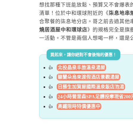
想找那種下班能放鬆、預算又不會爆表
清單！位於中和環球附近的《
柒息地串
合聚餐的柒息地分店。哥之前去過其他
燒居酒屋中和環球店
》的規格完全是旗
一活動。不管是兩個人想喝一杯，還是
買起來，讓你絕對不會後悔的優惠！
北投晶泉丰旅溫泉湯屋
馥蘭朵烏來渡假酒店景觀湯屋
日勝生加賀屋國際溫泉飯店泡湯
24小時營業森SPA足體按摩現省200
高鐵限時特價優惠中