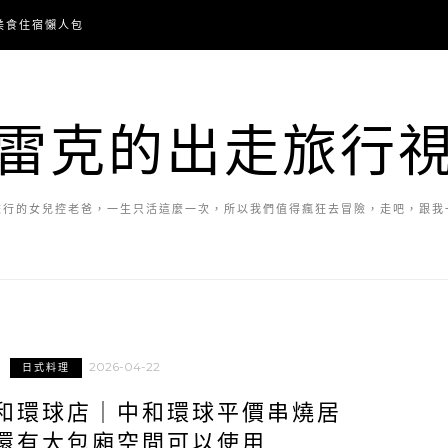
美食住宿懶人包
雷克的出走旅行
旅行的女兒控老爸，一生只活這麼一次，所以我們值得瘋狂去冒險，走吧，跟我
2026-04-22
日式料理
和環球店｜中和環球平價串燒居
還有大包廂空間可以使用