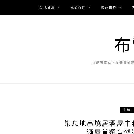
發現台灣
我愛泰國
環遊世界
布
我是布雷克，愛美食愛
中和
柒息地串燒居酒屋中
酒屋首選竟然