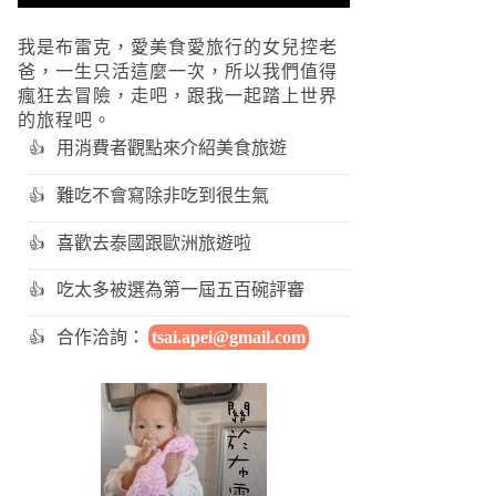
我是布雷克，愛美食愛旅行的女兒控老
爸，一生只活這麼一次，所以我們值得
瘋狂去冒險，走吧，跟我一起踏上世界
的旅程吧。
用消費者觀點來介紹美食旅遊
難吃不會寫除非吃到很生氣
喜歡去泰國跟歐洲旅遊啦
吃太多被選為第一屆五百碗評審
合作洽詢：
tsai.apei@gmail.com