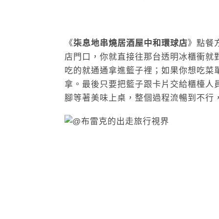
《
柒息地串燒居酒屋中和環球店
》點餐
店門口，你就直接往那台透明冰櫃衝就
吃的就通通拿進籃子裡；如果你想吃菜
拿。最後只要把籃子跟卡片交給櫃檯人
腳等著美味上桌，整個過程流暢到不行