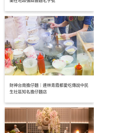
蘭在地超強麻醬麵老字號
財神台南擔仔麵｜連林青霞都愛吃傳說中民
生社區知名擔仔麵店