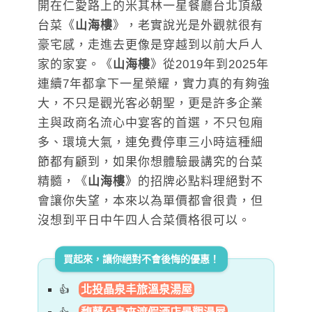
開在仁愛路上的米其林一星餐廳台北頂級
台菜《
山海樓
》，老實說光是外觀就很有
豪宅感，走進去更像是穿越到以前大戶人
家的家宴。《
山海樓
》從2019年到2025年
連續7年都拿下一星榮耀，實力真的有夠強
大，不只是觀光客必朝聖，更是許多企業
主與政商名流心中宴客的首選，不只包廂
多、環境大氣，連免費停車三小時這種細
節都有顧到，如果你想體驗最講究的台菜
精髓，《
山海樓
》的招牌必點料理絕對不
會讓你失望，本來以為單價都會很貴，但
沒想到平日中午四人合菜價格很可以。
買起來，讓你絕對不會後悔的優惠！
北投晶泉丰旅溫泉湯屋