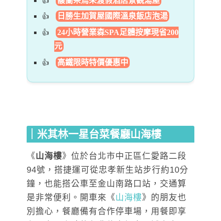
馥蘭朵烏來渡假酒店景觀湯屋
日勝生加賀屋國際溫泉飯店泡湯
24小時營業森SPA足體按摩現省200
元
高鐵限時特價優惠中
｜米其林一星台菜餐廳山海樓
《
山海樓
》位於台北市中正區仁愛路二段
94號，搭捷運可從忠孝新生站步行約10分
鐘，也能搭公車至金山南路口站，交通算
是非常便利。開車來《
山海樓
》的朋友也
別擔心，餐廳備有合作停車場，用餐即享