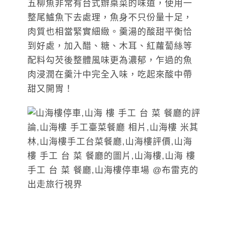
五柳魚非常有台式辦桌菜的味道，使用一
整尾鱸魚下去處理，魚身不只份量十足，
肉質也相當緊實細緻。羹湯的酸甜平衡恰
到好處，加入醋、糖、木耳、紅蘿蔔絲等
配料勾芡後整體風味更為濃郁，乍過的魚
肉浸潤在羹汁中完全入味，吃起來酸中帶
甜又開胃！