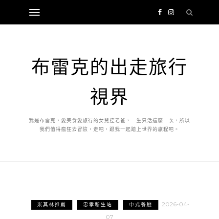
布雷克的出走旅行
視界
我是布雷克，愛美食愛旅行的女兒控老爸，一生只活這麼一次，所以
我們值得瘋狂去冒險，走吧，跟我一起踏上世界的旅程吧。
2026-04-
米其林推薦
忠孝新生站
中式餐廳
07