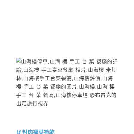
封肉福菜筍乾