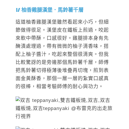
柚香雞腿漢堡．馬鈴薯千層
這道柚香雞腿漢堡雖然看起來小巧，但細
節做得很足。漢堡皮在鐵板上煎過，咬起
來軟中帶酥，口感很好。雞腿排本身有先
醃漬處理過，帶有微微的柚子清香味，搭
配上柚子醬汁，吃起來整個很清爽。但我
比較驚訝的是旁邊那個馬鈴薯千層，師傅
把馬鈴薯切得極薄後堆疊再切塊，煎到表
面金黃酥香，那個一層一層的紮實口感真
的很棒，相當考驗師傅的耐心與功力。