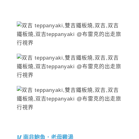
南非鮑魚．老母雞湯