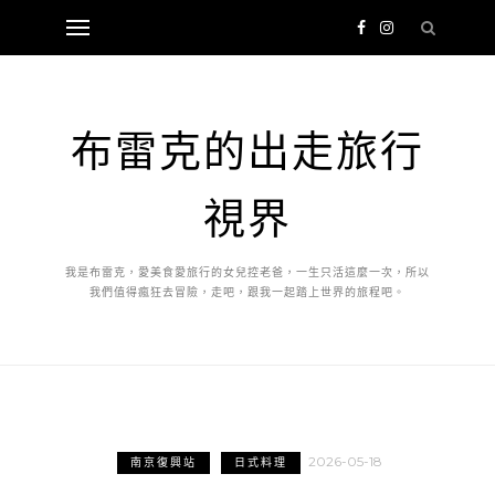
布雷克的出走旅行
視界
我是布雷克，愛美食愛旅行的女兒控老爸，一生只活這麼一次，所以
我們值得瘋狂去冒險，走吧，跟我一起踏上世界的旅程吧。
2026-05-18
南京復興站
日式料理