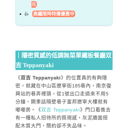
元
高鐵限時特價優惠中
｜隱密質感的低調無菜單鐵板餐廳双
吉 Teppanyaki
《
双吉 Teppanyaki
》的位置真的有夠隱
密，就藏在中山區遼寧街185巷內，南京復
興站的巷弄裡頭，從1號出口走過來不用5
分鐘，開車話隔壁巷子富邦遼寧大樓就有
嘟嘟房。《
双吉 Teppanyaki
》門口看進去
有一種私人招待所的既視感，灰泥牆面搭
配木質大門，簡約卻不失品味。