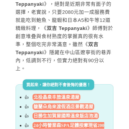
Teppanyaki
》，絕對是近期非常有面子的
選擇，老實說，只要2080元加一成服務費
就能吃到鮑魚、龍蝦和日本A5和牛等12道
精緻料理，《
双吉 Teppanyaki
》師傅對於
創意堆疊與食材熟度的掌握真的很有水
準，整個吃完非常滿意。雖然《
双吉
Teppanyaki
》隱藏在中山區遼寧街的巷弄
內，低調到不行，但實力絕對有90分以
上。
買起來，讓你絕對不會後悔的優惠！
北投晶泉丰旅溫泉湯屋
馥蘭朵烏來渡假酒店景觀湯屋
日勝生加賀屋國際溫泉飯店泡湯
24小時營業森SPA足體按摩現省200