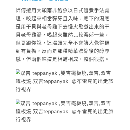
師傅選用大顆南非鮑魚以日式磯煮手法處
理，咬起來相當彈牙且入味，底下的湯底
是用干貝與老母雞下去慢火熬煮出來的干
貝老母雞湯，喝起來雖然比較濃郁一些，
但哥跟你說，這湯頭完全不會讓人覺得稠
到有負擔，反而是那種精華濃縮後的醇厚
感，但兩個味道是相輔相成，整個很搭。