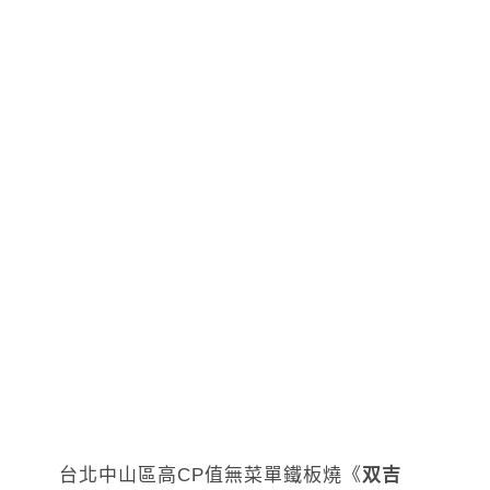
台北中山區高CP值無菜單鐵板燒《
双吉