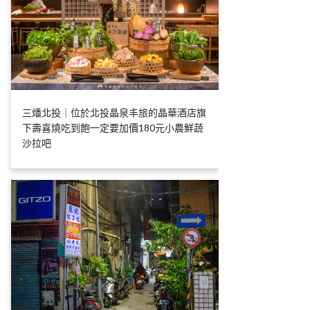
三燔北投｜位於北投晶泉丰旅的晶華酒店旗
下壽喜燒吃到飽一定要加價180元小農鮮蔬
沙拉吧