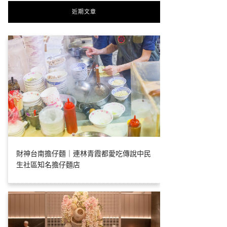
近期文章
財神台南擔仔麵｜連林青霞都愛吃傳說中民
生社區知名擔仔麵店