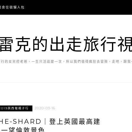
美食住宿懶人包
雷克的出走旅行
旅行的女兒控老爸，一生只活這麼一次，所以我們值得瘋狂去冒險，走吧，跟我
2020-03-16
2019英西葡親子行
HE-SHARD｜登上英國最高建
物一望倫敦景色