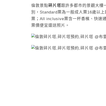
倫敦景點
碎片塔
跟許多都市的景觀大樓
別，Standard票為一般成人票16歲以
票；All inclusive票含一杯香檳、
票價便宜還送照片。