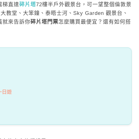
電梯直達
碎片塔
72樓半戶外觀景台，可一望整個倫敦景
教堂、大笨鐘、泰晤士河、Sky Garden 觀景台、
篇就來告訴你
碎片塔門票
怎麼購買最便宜？還有如何搭
一日遊