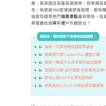
層，是英國目前最高建築物，搭乘兩段
色，無遮蔽360度環繞把倫敦眼、聖保羅大
倫敦塔橋等熱門
倫敦景點
盡收眼底，這
乘電廳抵達
碎片塔
戶外觀景台？
買起來，讓你絕對不會後悔旅遊優惠！
倫敦一日遊攻略這樣買票最省
倫敦通行證 London Pass 優惠訂購
倫敦一晚兩千元含早餐的飯店選擇
英國巨石陣-溫莎城堡-巴斯羅馬浴場
歐洲上網SIM卡台灣宅配到府
快點我加入KLOOK就能拿到優惠碼