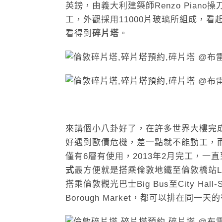
英鎊，由義大利建築師Renzo Piano
工，外觀採用11000片玻璃所組成，
看得到
碎片塔
。
來講個小八卦好了，在許多世界大樓完
好遇到歐債危機，差一點就不能動工，
僅有6層有使用，2013年2月完工，一直
式
最方便就是搭乘倫敦地鐵至倫敦橋站Londo
搭
乘倫敦觀光巴士Big Bus至City H
Borough Market，都可以排在同一