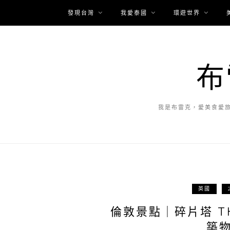
發現台灣
我愛泰國
環遊世界
布
我是布雷克，愛美食愛
英國
倫敦景點｜碎片塔 T
築