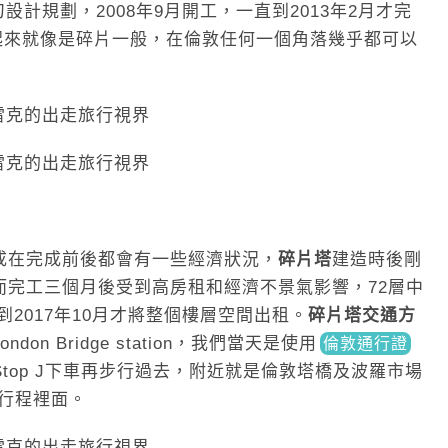
操刀設計規劃，2008年9月開工，一直到2013年2月才完
看起來就像是碎片一般，在倫敦任何一個角落幾乎都可以
成在完成前後都會有一些經濟狀況，
碎片塔
建造時後剛
而完工三個月後受到高房租和經濟不景氣影響，72層中
到2017年10月才將整個樓層空間出租。
碎片塔交通方
n Bridge station，我們當天是使
用
倫敦通行證
all-Stop J下車再步行過去，附近就是倫敦塔橋及波羅市場
天的行程裡面。