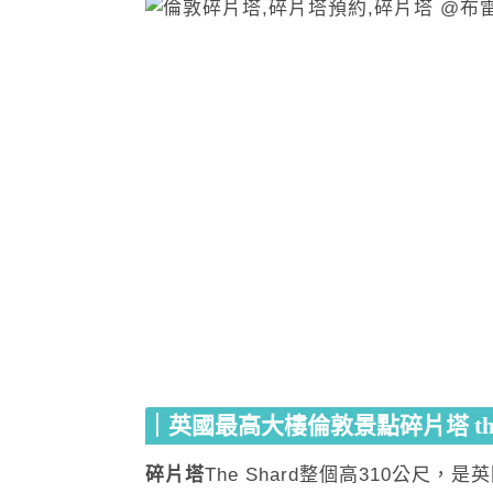
｜英國最高大樓倫敦景點碎片塔 the-
碎片塔
The Shard整個高310公尺