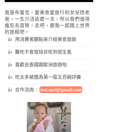
我是布雷克，愛美食愛旅行的女兒控老
爸，一生只活這麼一次，所以我們值得
瘋狂去冒險，走吧，跟我一起踏上世界
的旅程吧。
用消費者觀點來介紹美食旅遊
難吃不會寫除非吃到很生氣
喜歡去泰國跟歐洲旅遊啦
吃太多被選為第一屆五百碗評審
合作洽詢：
tsai.apei@gmail.com