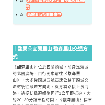
24小時營業森SPA足體按摩現省200
元
高鐵限時特價優惠中
｜馥蘭朵宜蘭里山 馥森里山交通方
式
《
馥森里山
》位於宜蘭頭城，前身是頭城
的北關農場，自行開車前往《
馥森里
山
》，大多從國道五號高速公路下頭城交
流道後往頭城方向走，從青雲路接上濱海
路，過梗枋橋迴轉後再行1公里即抵達，大
約20~30分鐘車程時間，《
馥森里山
》停車