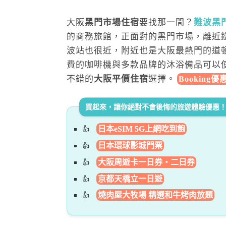
大阪
黑門市場住宿
要找那一間？
難波黑
的商務旅館，正面對的黑門市場，離近鐵
波站也很近，附近也是大阪最熱門的道
費的咖啡機與多款品牌的沐浴備品可以
不錯的
大阪平價住宿
選擇
。
Booking
買起來，讓你絕對不會後悔的旅遊體驗優惠
日本eSIM 5G上網吃到飽
日本環球影城門票
大阪周遊卡一日券・二日券
京都天橋立一日遊
燒肉屋大牧場 精選和牛烤肉放題