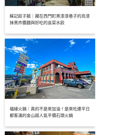
蘇記餃子館｜藏在西門町黑漆漆巷子的烏漆
抹黑炸醬麵與好吃的韭菜水餃
福緣火鍋｜真的不是來加油！是來吃連平日
都客滿的金山超人氣平價石頭火鍋