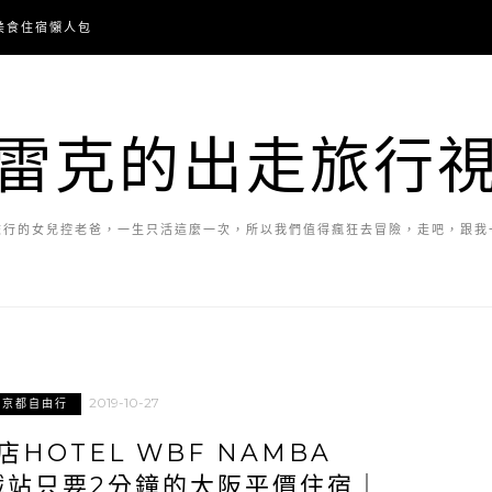
美食住宿懶人包
雷克的出走旅行
旅行的女兒控老爸，一生只活這麼一次，所以我們值得瘋狂去冒險，走吧，跟我
2019-10-27
阪京都自由行
HOTEL WBF NAMBA
鐵站只要2分鐘的大阪平價住宿｜