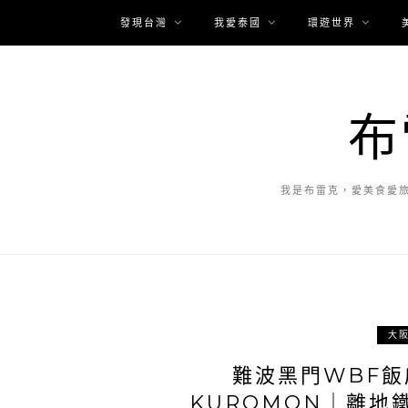
發現台灣
我愛泰國
環遊世界
布
我是布雷克，愛美食愛
大
難波黑門WBF飯店
KUROMON｜離地