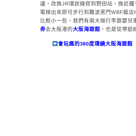
議，改換JR環狀線搭到野田站，換近鐵
電梯出來即可步行到難波黑門WBF飯店Hote
比較小一些，我們有兩大咖行李跟嬰兒
券
去大阪港的
大阪海遊館
，也是從堺筋
會玩瘋的360度環繞大阪海遊館