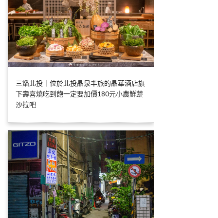
三燔北投｜位於北投晶泉丰旅的晶華酒店旗
下壽喜燒吃到飽一定要加價180元小農鮮蔬
沙拉吧