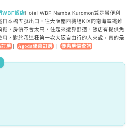
門WBF飯店
Hotel WBF Namba Kuromon算是蠻便利
日本橋五號出口，往大阪關西機場KIX的南海電鐵難
頓掘，房價不會太高，住起來還算舒適，飯店有提供免
使用，對於我這種第一次大阪自由行的人來說，真的是
|
|
優惠訂房
Agoda優惠訂房
優惠房價查詢
！