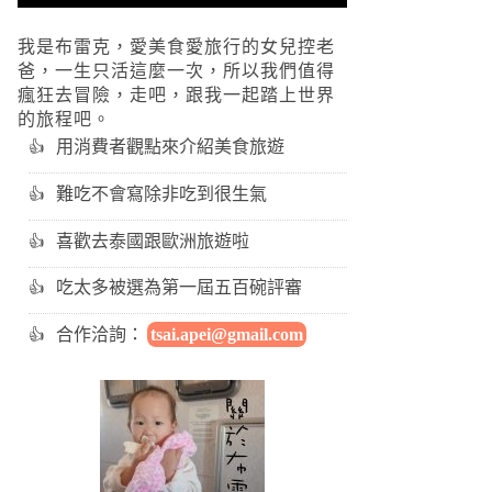
我是布雷克，愛美食愛旅行的女兒控老
爸，一生只活這麼一次，所以我們值得
瘋狂去冒險，走吧，跟我一起踏上世界
的旅程吧。
用消費者觀點來介紹美食旅遊
難吃不會寫除非吃到很生氣
喜歡去泰國跟歐洲旅遊啦
吃太多被選為第一屆五百碗評審
合作洽詢：
tsai.apei@gmail.com