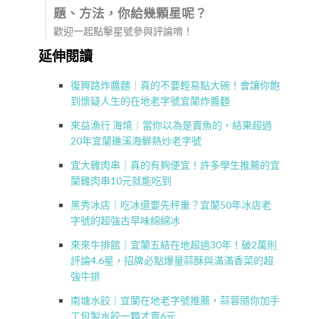
題、方法，你給幾顆星呢？
歡迎一起點擊星號參與評論唷！
延伸閱讀
復興路炸醬麵｜真的不要輕易點大碗！會讓你飽
到懷疑人生的在地老字號宜蘭炸醬麵
來益漁行 海燒｜當你以為是賣魚的，結果超過
20年宜蘭礁溪海鮮熱炒老字號
宜大雞肉串｜真的有夠便宜！許多學生推薦的宜
蘭雞肉串10元就能吃到
黑秀冰店｜吃冰還要先秤重？宜蘭50年冰店老
字號的超強古早味綿綿冰
來來牛排館｜宜蘭五結在地超過30年！破2萬則
評論4.6星，招牌必點爆量蒜酥與滿滿香菜的超
強牛排
南塘水餃｜宜蘭在地老字號推薦，蒜蓉隨你加手
工包製水餃一顆才賣6元