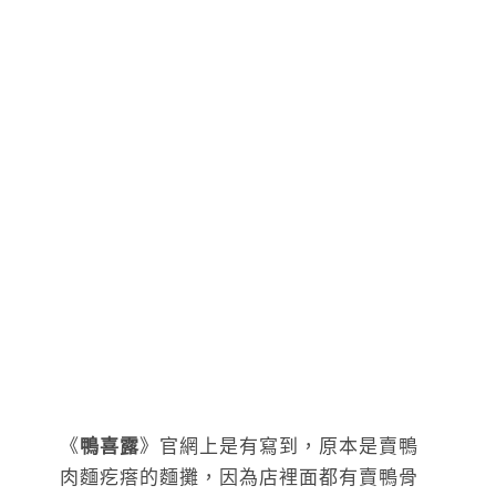
《
鴨喜露
》官網上是有寫到，原本是賣鴨
肉麵疙瘩的麵攤，因為店裡面都有賣鴨骨