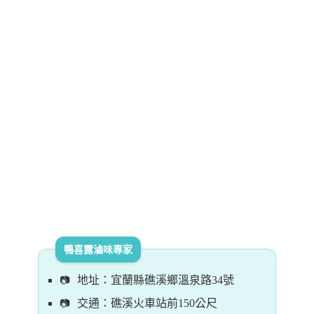
鴨喜露滷味專家
地址：宜蘭縣礁溪鄉溫泉路34號
交通：礁溪火車站前150公尺