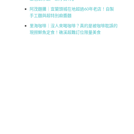
阿茂麵攤｜宜蘭頭城在地超過60年老店！自製
手工麵與超特別麻醬麵
里海咖啡｜沒人來喝咖啡？真的是被咖啡耽誤的
現撈鮮魚定食！礁溪超難訂位限量美食