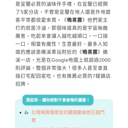
是宜蘭必買的滷味伴手禮，在宜蘭已經開
了5家分店，不管是宜蘭在地人還是外地遊
客平常都很愛來買。《
鴨喜露
》他們家主
打的就是冷滷，那個味道真的是宇宙無敵
厲害，吃起來會讓人越吃越順口，一口接
一口，相當有魔性！生意最好、最多人知
道的應該是礁溪車站附近的《
鴨喜露
》礁
溪一店，光是在Google地圖上就超過2000
則評論，整個非常強大！很多人甚至會直
接訂宅配回家吃，也有推薦必買的7樣鎮店
招牌。
買起來，讓你絕對不會後悔的優惠！
比現場買還便宜的蘭陽動植物王國門
票