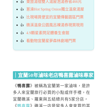
東旅湯宿雙人湯屋泡湯券省466元
蔥澡Hot Spring Onion獨立溫泉湯屋
比現場買便宜的宜蘭傳藝園區門票
礁溪溫泉公園風呂裸湯券現買現用
4.9顆星素問足體養生會館
看動物宜蘭星夢森林劇場門票
｜宜蘭50年滷味老店鴨喜露滷味專家
《
鴨喜露
》被稱為宜蘭第一家滷味，是許
多人來宜蘭旅行必買的小點或伴手禮，在
宜蘭礁溪、羅東與五結總共有5家分店，
《
鴨喜露
》礁溪一店是蠻多人會來買的其