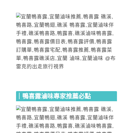
｜鴨喜露滷味專家推薦必點