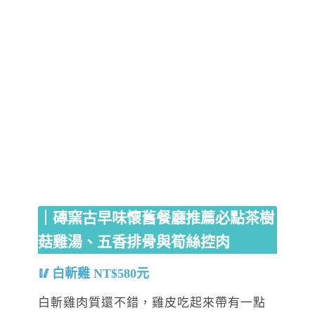
｜磚窯古早味懷舊餐廳推薦必點茶樹
菇雞湯、五香排骨與筍絲控肉
白斬雞 NT$580元
白斬雞肉質還不錯，雞皮吃起來帶有一點