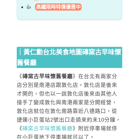
高鐵限時特價優惠中
｜黃仁勳台北美食地圖磚窯古早味懷
舊餐廳
《
磚窯古早味懷舊餐廳
》在台北有兩家分
店分別是南港店跟敦化店，敦化店是後來
才開的，但也以一說敦化店後來由其他人
接手了變成敦化與南港兩家是分開經營，
敦化店就位在敦化南路靠近八德路口，從
捷運小巨蛋站2號出口走過來約末10分鐘，
《
磚窯古早味懷舊餐廳
》附近停車場就停
在小巨蛋地下停車場就可以了。