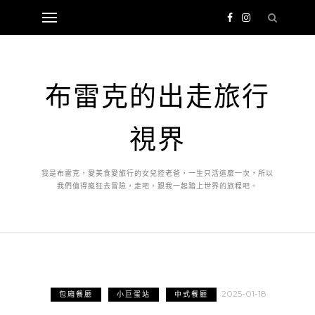
布雷克的出走旅行
視界
我是布雷克，愛美食愛旅行的女兒控老爸，一生只活這麼一次，所以
我們值得瘋狂去冒險，走吧，跟我一起踏上世界的旅程吧。
2025-01-18
包廂餐廳
小巨蛋站
中式餐廳