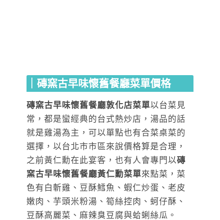
｜磚窯古早味懷舊餐廳菜單價格
磚窯古早味懷舊餐廳敦化店菜單
以台菜見
常，都是蠻經典的台式熱炒店，湯品的話
就是雞湯為主，可以單點也有合菜桌菜的
選擇，以台北市市區來說價格算是合理，
之前黃仁勳在此宴客，也有人會專門以
磚
窯古早味懷舊餐廳黃仁勳菜單
來點菜，菜
色有白斬雞、豆酥鱈魚、蝦仁炒蛋、老皮
嫩肉、芋頭米粉湯、筍絲控肉、蚵仔酥、
豆酥高麗菜、麻辣臭豆腐與蛤蜊絲瓜。