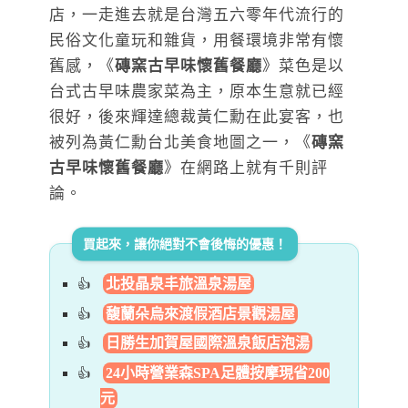
店，一走進去就是台灣五六零年代流行的
民俗文化童玩和雜貨，用餐環境非常有懷
舊感，《
磚窯古早味懷舊餐廳
》菜色是以
台式古早味農家菜為主，原本生意就已經
很好，後來輝達總裁黃仁勳在此宴客，也
被列為黃仁勳台北美食地圖之一，《
磚窯
古早味懷舊餐廳
》在網路上就有千則評
論。
買起來，讓你絕對不會後悔的優惠！
北投晶泉丰旅溫泉湯屋
馥蘭朵烏來渡假酒店景觀湯屋
日勝生加賀屋國際溫泉飯店泡湯
24小時營業森SPA足體按摩現省200
元