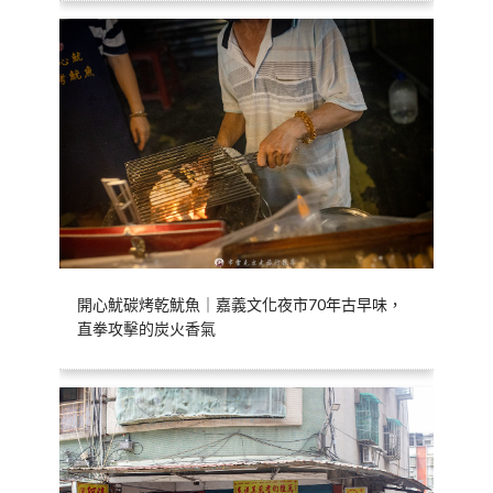
開心魷碳烤乾魷魚｜嘉義文化夜市70年古早味，
直拳攻擊的炭火香氣