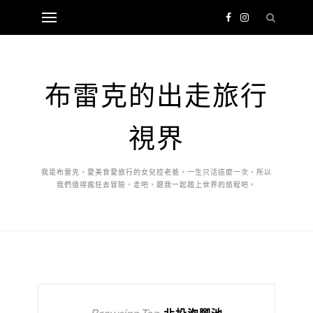
布雷克的出走旅行
視界
我是布雷克，愛美食愛旅行的女兒控老爸，一生只活這麼一次，所以
我們值得瘋狂去冒險，走吧，跟我一起踏上世界的旅程吧。