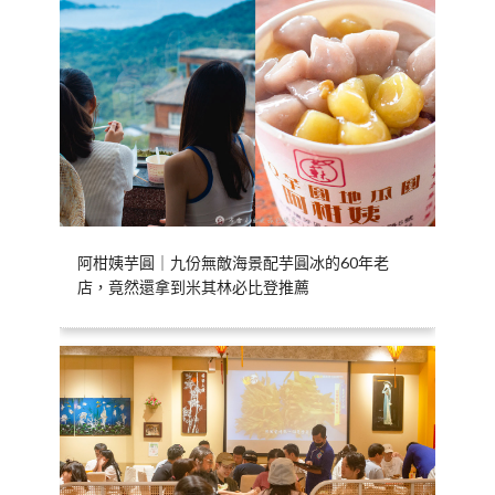
阿柑姨芋圓｜九份無敵海景配芋圓冰的60年老
店，竟然還拿到米其林必比登推薦