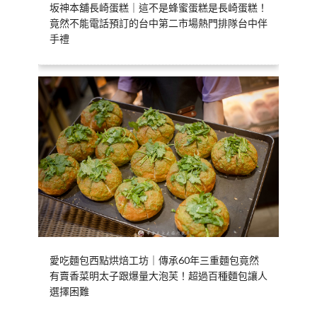
坂神本舖長崎蛋糕｜這不是蜂蜜蛋糕是長崎蛋糕！
竟然不能電話預訂的台中第二市場熱門排隊台中伴
手禮
愛吃麵包西點烘焙工坊｜傳承60年三重麵包竟然
有賣香菜明太子跟爆量大泡芙！超過百種麵包讓人
選擇困難