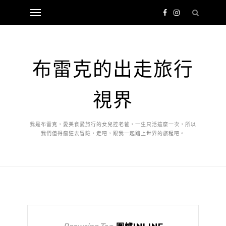
布雷克的出走旅行
視界
我是布雷克，愛美食愛旅行的女兒控老爸，一生只活這麼一次，所以
我們值得瘋狂去冒險，走吧，跟我一起踏上世界的旅程吧。