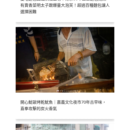
有賣香菜明太子跟爆量大泡芙！超過百種麵包讓人
選擇困難
開心魷碳烤乾魷魚｜嘉義文化夜市70年古早味，
直拳攻擊的炭火香氣