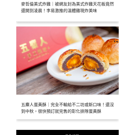
麥哲倫美式炸雞｜被網友封為美式炸雞天花板竟然
還開到凌晨！李易激推的溫體雞現炸美味
五麋人蛋黃酥｜完全不輸給不二坊或新口味！還沒
到中秋，很快預訂就完售的彰化排隊蛋黃酥