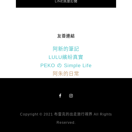
LINE訊息訂閱
友善連結
阿新的筆記
LULU繽紛真實
PEKO の Simple Life
阿朱的日常
Copyright © 2021 布雷克的出走旅行視界 All Rights
Reserved.