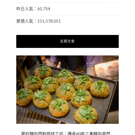
昨日人氣：61,754
累積人氣：151,578,051
近期文章
愛吃麵包西點烘焙工坊｜傳承60年三重麵包竟然