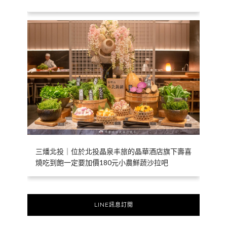
三燔北投｜位於北投晶泉丰旅的晶華酒店旗下壽喜
燒吃到飽一定要加價180元小農鮮蔬沙拉吧
LINE訊息訂閱