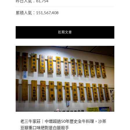
昨日人氣：61,754
累積人氣：151,567,408
近期文章
老三牛家莊｜中壢超過50年歷史全牛料理，沙茶
豆瓣重口味絕對是白飯殺手