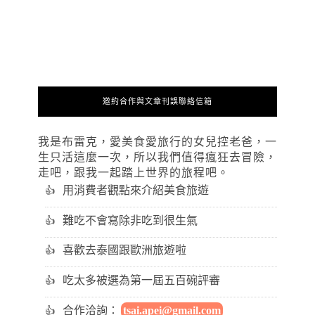
邀約合作與文章刊誤聯絡信箱
我是布雷克，愛美食愛旅行的女兒控老爸，一
生只活這麼一次，所以我們值得瘋狂去冒險，
走吧，跟我一起踏上世界的旅程吧。
用消費者觀點來介紹美食旅遊
難吃不會寫除非吃到很生氣
喜歡去泰國跟歐洲旅遊啦
吃太多被選為第一屆五百碗評審
合作洽詢：
tsai.apei@gmail.com