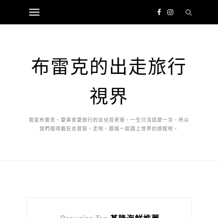
布雷克的出走旅行
視界
我是布雷克，愛美食愛旅行的女兒控老爸，一生只活這麼一次，所以
我們值得瘋狂去冒險，走吧，跟我一起踏上世界的旅程吧。