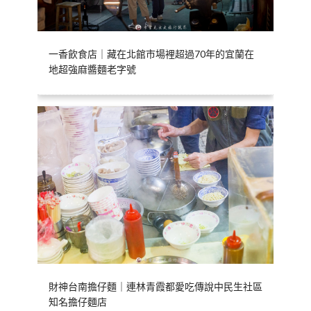
一香飲食店｜藏在北館市場裡超過70年的宜蘭在
地超強麻醬麵老字號
財神台南擔仔麵｜連林青霞都愛吃傳說中民生社區
知名擔仔麵店