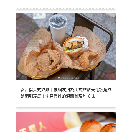
麥哲倫美式炸雞｜被網友封為美式炸雞天花板竟然
還開到凌晨！李易激推的溫體雞現炸美味