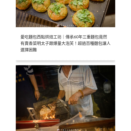
愛吃麵包西點烘焙工坊｜傳承60年三重麵包竟然
有賣香菜明太子跟爆量大泡芙！超過百種麵包讓人
選擇困難