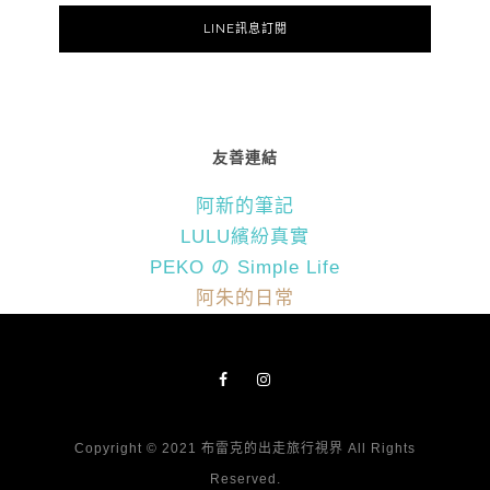
LINE訊息訂閱
友善連結
阿新的筆記
LULU繽紛真實
PEKO の Simple Life
阿朱的日常
Copyright © 2021 布雷克的出走旅行視界 All Rights
Reserved.