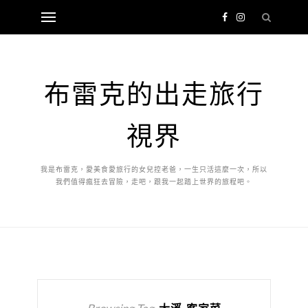
布雷克的出走旅行
視界
我是布雷克，愛美食愛旅行的女兒控老爸，一生只活這麼一次，所以
我們值得瘋狂去冒險，走吧，跟我一起踏上世界的旅程吧。