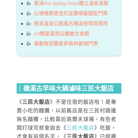
蔥澡Hot Spring Onion獨立溫泉湯屋
比現場買便宜的宜蘭傳藝園區門票
礁溪溫泉公園風呂裸湯券現買現用
4.9顆星素問足體養生會館
看動物宜蘭星夢森林劇場門票
｜礁溪古早味大鍋滷味三民大飯店
《
三民大飯店
》不是住宿的飯店啦！是專
賣小吃的麵攤，以前舊店是在三民村路邊
無名麵攤，比較靠近高爾夫球場，有些老
闆打球完就會說去《
三民大飯店
》吃飯，
才會有這個名字，《
三民大飯店
》已經搬