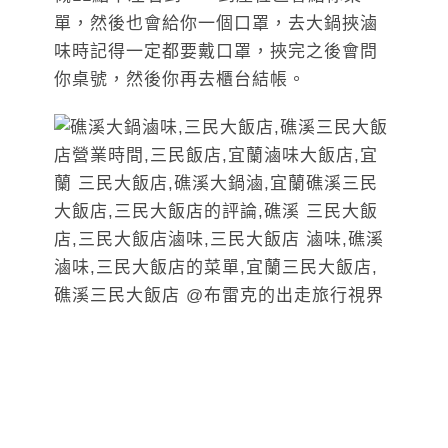
單，然後也會給你一個口罩，去大鍋挾滷
味時記得一定都要戴口罩，挾完之後會問
你桌號，然後你再去櫃台結帳。