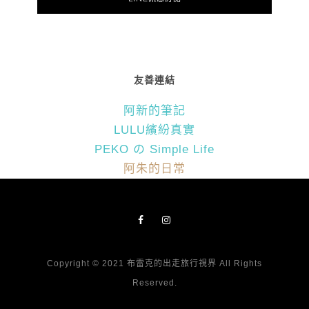
友善連結
阿新的筆記
LULU繽紛真實
PEKO の Simple Life
阿朱的日常
Copyright © 2021 布雷克的出走旅行視界 All Rights
Reserved.