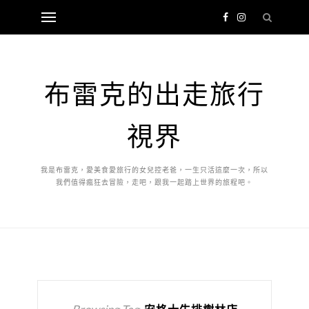
布雷克的出走旅行
視界
我是布雷克，愛美食愛旅行的女兒控老爸，一生只活這麼一次，所以
我們值得瘋狂去冒險，走吧，跟我一起踏上世界的旅程吧。