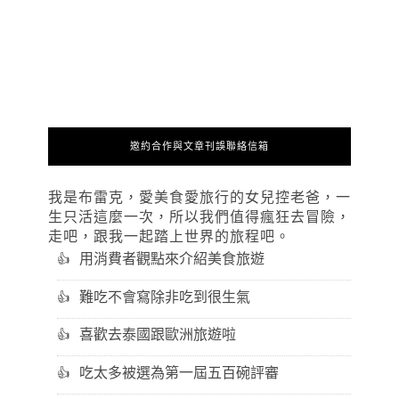
邀約合作與文章刊誤聯絡信箱
我是布雷克，愛美食愛旅行的女兒控老爸，一
生只活這麼一次，所以我們值得瘋狂去冒險，
走吧，跟我一起踏上世界的旅程吧。
用消費者觀點來介紹美食旅遊
難吃不會寫除非吃到很生氣
喜歡去泰國跟歐洲旅遊啦
吃太多被選為第一屆五百碗評審