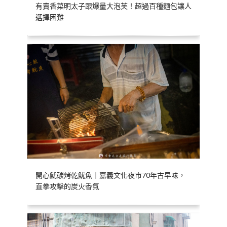
有賣香菜明太子跟爆量大泡芙！超過百種麵包讓人
選擇困難
開心魷碳烤乾魷魚｜嘉義文化夜市70年古早味，
直拳攻擊的炭火香氣