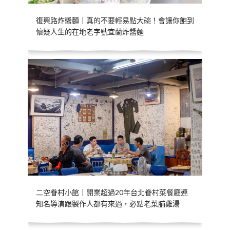
復興路炸醬麵｜真的不要輕易點大碗！會讓你飽到
懷疑人生的在地老字號宜蘭炸醬麵
二空眷村小館｜開業超過20年台北眷村菜餐廳連
知名導演跟製作人都有來過，必點老菜脯雞湯