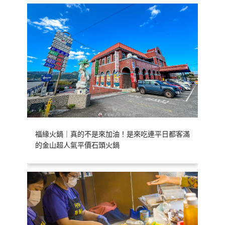
福緣火鍋｜真的不是來加油！是來吃連平日都客滿
的金山超人氣平價石頭火鍋