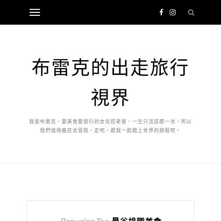
布雷克的出走旅行
視界
我是布雷克，愛美食愛旅行的女兒控老爸，一生只活這麼一次，所以
我們值得瘋狂去冒險，走吧，跟我一起踏上世界的旅程吧。