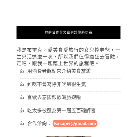
邀約合作與文章刊誤聯絡信箱
我是布雷克，愛美食愛旅行的女兒控老爸，一
生只活這麼一次，所以我們值得瘋狂去冒險，
走吧，跟我一起踏上世界的旅程吧。
用消費者觀點來介紹美食旅遊
難吃不會寫除非吃到很生氣
喜歡去泰國跟歐洲旅遊啦
吃太多被選為第一屆五百碗評審
合作洽詢：
tsai.apei@gmail.com