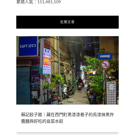
累積人氣：151,481,509
近期文章
蘇記餃子館｜藏在西門町黑漆漆巷子的烏漆抹黑炸
醬麵與好吃的韭菜水餃