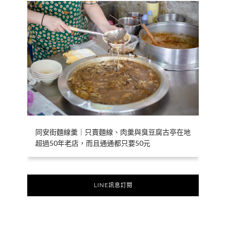
同安街麵線羹｜只賣麵線、肉羹與臭豆腐古亭在地
超過50年老店，而且通通都只要50元
LINE訊息訂閱