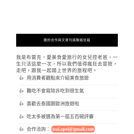
邀約合作與文章刊誤聯絡信箱
我是布雷克，愛美食愛旅行的女兒控老爸，一
生只活這麼一次，所以我們值得瘋狂去冒險，
走吧，跟我一起踏上世界的旅程吧。
用消費者觀點來介紹美食旅遊
難吃不會寫除非吃到很生氣
喜歡去泰國跟歐洲旅遊啦
吃太多被選為第一屆五百碗評審
合作洽詢：
tsai.apei@gmail.com