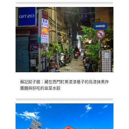
蘇記餃子館｜藏在西門町黑漆漆巷子的烏漆抹黑炸
醬麵與好吃的韭菜水餃