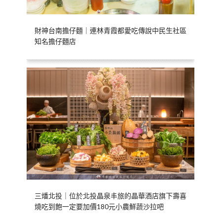
財神台南擔仔麵｜連林青霞都愛吃傳說中民生社區
知名擔仔麵店
三燔北投｜位於北投晶泉丰旅的晶華酒店旗下壽喜
燒吃到飽一定要加價180元小農鮮蔬沙拉吧