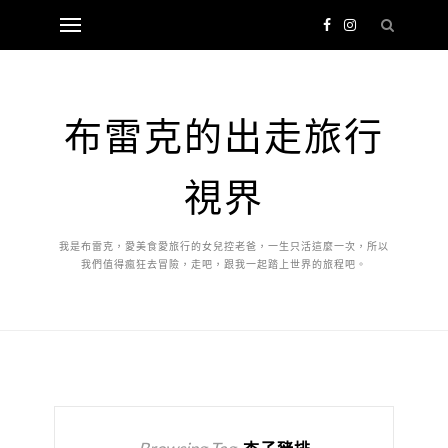
布雷克的出走旅行
視界
我是布雷克，愛美食愛旅行的女兒控老爸，一生只活這麼一次，所以
我們值得瘋狂去冒險，走吧，跟我一起踏上世界的旅程吧。