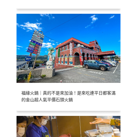
福緣火鍋｜真的不是來加油！是來吃連平日都客滿
的金山超人氣平價石頭火鍋