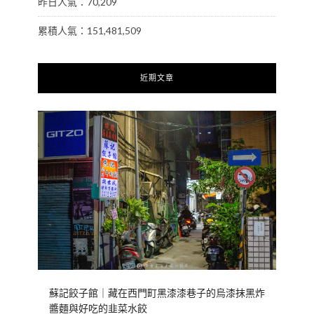
昨日人氣：70,209
累積人氣：151,481,509
近期文章
蘇記餃子館｜藏在西門町黑漆漆巷子的烏漆抹黑炸
醬麵與好吃的韭菜水餃