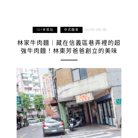
2026-06-28
101世貿站
中式麵食
林家牛肉麵｜藏在信義區巷弄裡的超
強牛肉麵！林東芳爸爸創立的美味