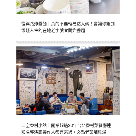
復興路炸醬麵｜真的不要輕易點大碗！會讓你飽到
懷疑人生的在地老字號宜蘭炸醬麵
二空眷村小館｜開業超過20年台北眷村菜餐廳連
知名導演跟製作人都有來過，必點老菜脯雞湯