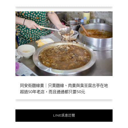
同安街麵線羹｜只賣麵線、肉羹與臭豆腐古亭在地
超過50年老店，而且通通都只要50元
LINE訊息訂閱