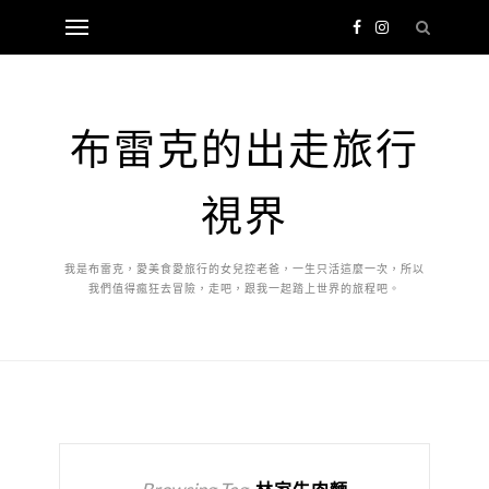
布雷克的出走旅行
視界
我是布雷克，愛美食愛旅行的女兒控老爸，一生只活這麼一次，所以
我們值得瘋狂去冒險，走吧，跟我一起踏上世界的旅程吧。