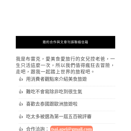
邀約合作與文章刊誤聯絡信箱
我是布雷克，愛美食愛旅行的女兒控老爸，一
生只活這麼一次，所以我們值得瘋狂去冒險，
走吧，跟我一起踏上世界的旅程吧。
用消費者觀點來介紹美食旅遊
難吃不會寫除非吃到很生氣
喜歡去泰國跟歐洲旅遊啦
吃太多被選為第一屆五百碗評審
合作洽詢：
tsai.apei@gmail.com