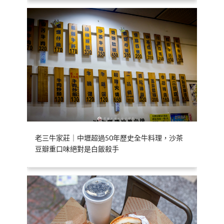
老三牛家莊｜中壢超過50年歷史全牛料理，沙茶
豆瓣重口味絕對是白飯殺手