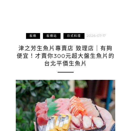
2026-07-17
板橋
板橋站
日式料理
津之芳生魚片專賣店 致理店｜有夠
便宜！才賣你300元超大盤生魚片的
台北平價生魚片