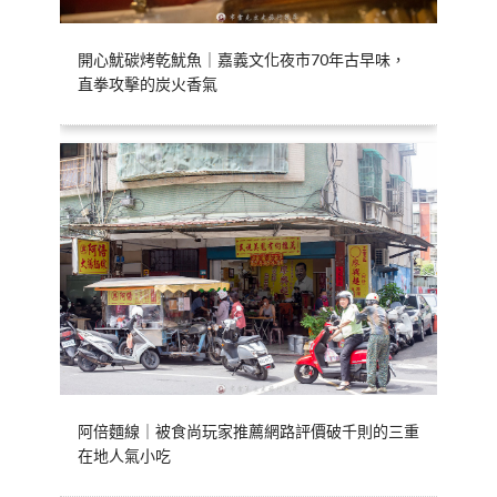
開心魷碳烤乾魷魚｜嘉義文化夜市70年古早味，
直拳攻擊的炭火香氣
阿倍麵線｜被食尚玩家推薦網路評價破千則的三重
在地人氣小吃