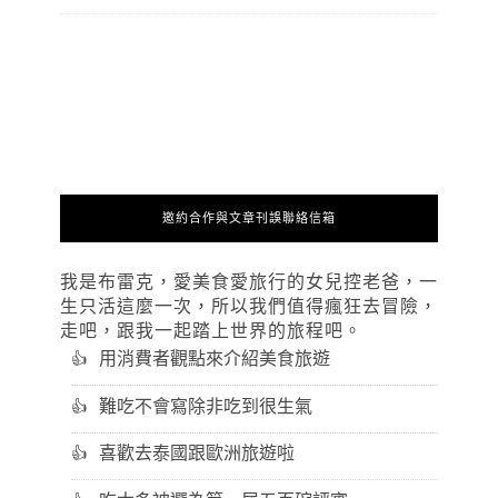
邀約合作與文章刊誤聯絡信箱
我是布雷克，愛美食愛旅行的女兒控老爸，一
生只活這麼一次，所以我們值得瘋狂去冒險，
走吧，跟我一起踏上世界的旅程吧。
用消費者觀點來介紹美食旅遊
難吃不會寫除非吃到很生氣
喜歡去泰國跟歐洲旅遊啦