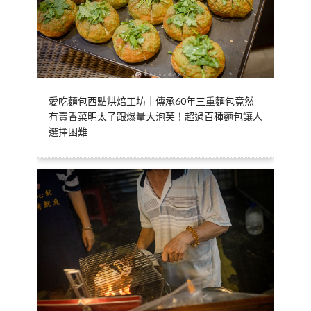
愛吃麵包西點烘焙工坊｜傳承60年三重麵包竟然
有賣香菜明太子跟爆量大泡芙！超過百種麵包讓人
選擇困難