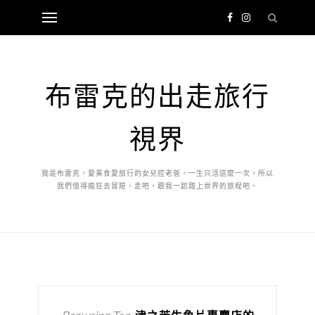
布雷克的出走旅行
視界
我是布雷克，愛美食愛旅行的女兒控老爸，一生只活這麼一次，所以
我們值得瘋狂去冒險，走吧，跟我一起踏上世界的旅程吧。