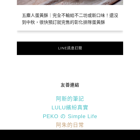
五麋人蛋黃酥｜完全不輸給不二坊或新口味！還沒
到中秋，很快預訂就完售的彰化排隊蛋黃酥
LINE訊息訂閱
友善連結
阿新的筆記
LULU繽紛真實
PEKO の Simple Life
阿朱的日常