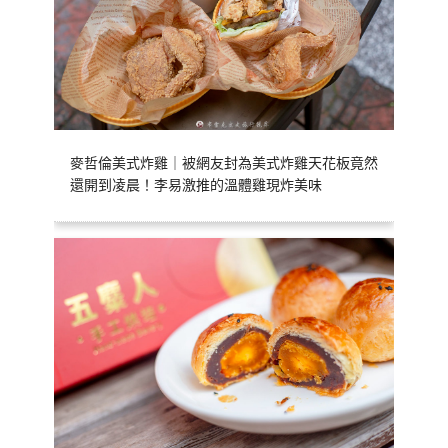
麥哲倫美式炸雞｜被網友封為美式炸雞天花板竟然
還開到凌晨！李易激推的溫體雞現炸美味