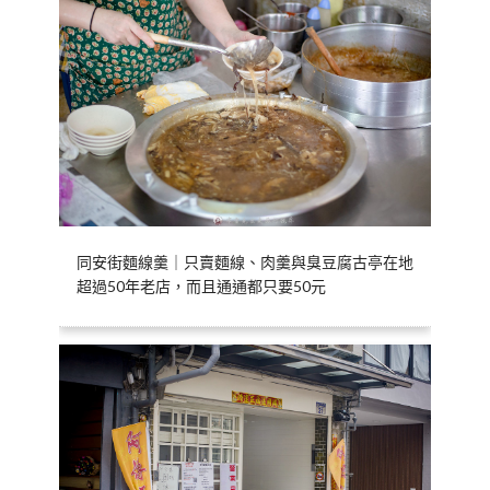
同安街麵線羹｜只賣麵線、肉羹與臭豆腐古亭在地
超過50年老店，而且通通都只要50元