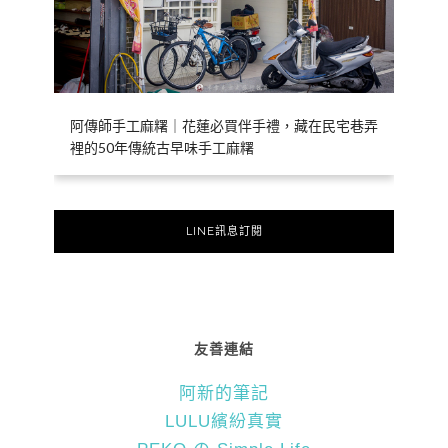
阿傳師手工麻糬｜花蓮必買伴手禮，藏在民宅巷弄
裡的50年傳統古早味手工麻糬
LINE訊息訂閱
友善連結
阿新的筆記
LULU繽紛真實