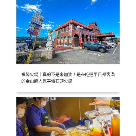
福緣火鍋｜真的不是來加油！是來吃連平日都客滿
的金山超人氣平價石頭火鍋