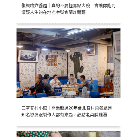
復興路炸醬麵｜真的不要輕易點大碗！會讓你飽到
懷疑人生的在地老字號宜蘭炸醬麵
二空眷村小館｜開業超過20年台北眷村菜餐廳連
知名導演跟製作人都有來過，必點老菜脯雞湯