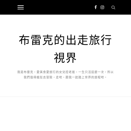
布雷克的出走旅行
視界
我是布雷克，愛美食愛旅行的女兒控老爸，一生只活這麼一次，所以
我們值得瘋狂去冒險，走吧，跟我一起踏上世界的旅程吧。