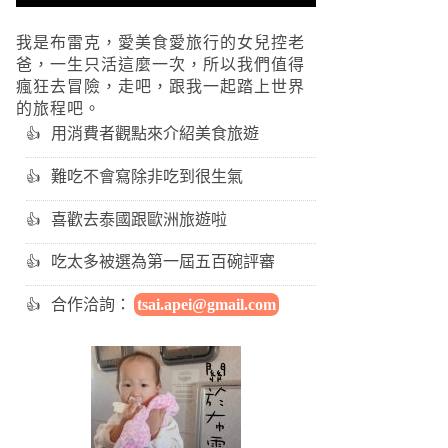
我是布雷克，愛美食愛旅行的女兒控老
爸，一生只活這麼一次，所以我們值得
瘋狂去冒險，走吧，跟我一起踏上世界
的旅程吧。
用消費者觀點來介紹美食旅遊
難吃不會寫除非吃到很生氣
喜歡去泰國跟歐洲旅遊啦
吃太多被選為第一屆五百碗評審
合作洽詢：
tsai.apei@gmail.com