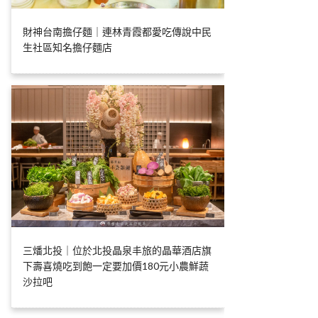
財神台南擔仔麵｜連林青霞都愛吃傳說中民
生社區知名擔仔麵店
三燔北投｜位於北投晶泉丰旅的晶華酒店旗
下壽喜燒吃到飽一定要加價180元小農鮮蔬
沙拉吧