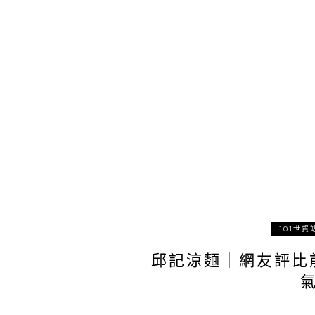
101世貿
邱記涼麵｜網友評比