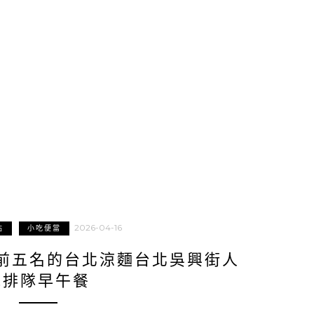
2026-04-16
站
小吃便當
前五名的台北涼麵台北吳興街人
氣排隊早午餐