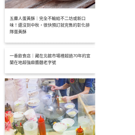
五麋人蛋黃酥｜完全不輸給不二坊或新口
味！還沒到中秋，很快預訂就完售的彰化排
隊蛋黃酥
一香飲食店｜藏在北館市場裡超過70年的宜
蘭在地超強麻醬麵老字號