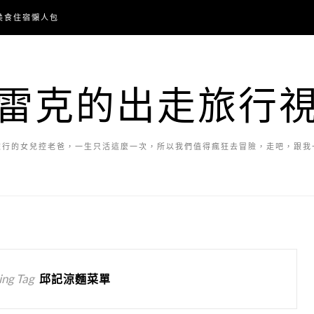
美食住宿懶人包
雷克的出走旅行
旅行的女兒控老爸，一生只活這麼一次，所以我們值得瘋狂去冒險，走吧，跟我
ng Tag
邱記涼麵菜單