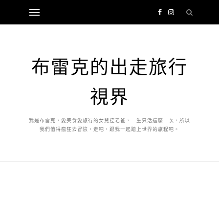
布雷克的出走旅行
視界
我是布雷克，愛美食愛旅行的女兒控老爸，一生只活這麼一次，所以
我們值得瘋狂去冒險，走吧，跟我一起踏上世界的旅程吧。