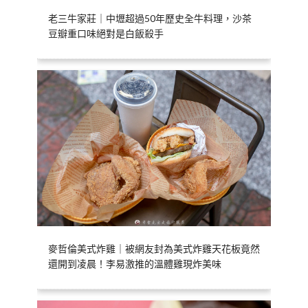
老三牛家莊｜中壢超過50年歷史全牛料理，沙茶
豆瓣重口味絕對是白飯殺手
麥哲倫美式炸雞｜被網友封為美式炸雞天花板竟然
還開到凌晨！李易激推的溫體雞現炸美味