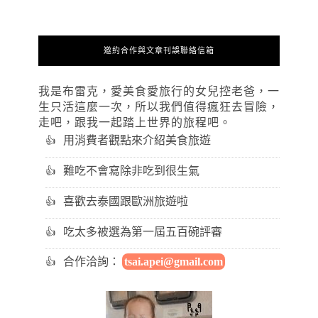
邀約合作與文章刊誤聯絡信箱
我是布雷克，愛美食愛旅行的女兒控老爸，一
生只活這麼一次，所以我們值得瘋狂去冒險，
走吧，跟我一起踏上世界的旅程吧。
用消費者觀點來介紹美食旅遊
難吃不會寫除非吃到很生氣
喜歡去泰國跟歐洲旅遊啦
吃太多被選為第一屆五百碗評審
合作洽詢：
tsai.apei@gmail.com