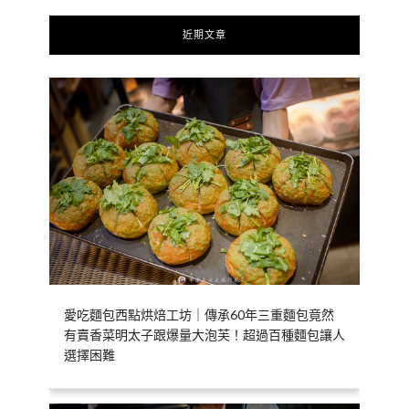
近期文章
愛吃麵包西點烘焙工坊｜傳承60年三重麵包竟然
有賣香菜明太子跟爆量大泡芙！超過百種麵包讓人
選擇困難