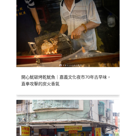
開心魷碳烤乾魷魚｜嘉義文化夜市70年古早味，
直拳攻擊的炭火香氣