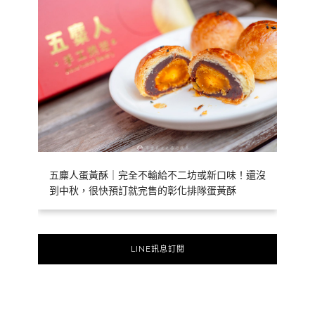
五麋人蛋黃酥｜完全不輸給不二坊或新口味！還沒
到中秋，很快預訂就完售的彰化排隊蛋黃酥
LINE訊息訂閱