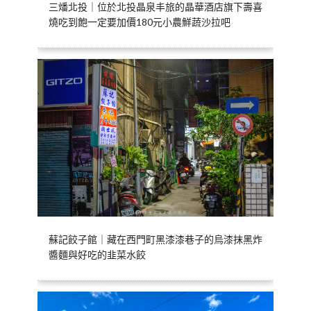
三燔北投｜位於北投晶泉丰旅的晶華酒店旗下壽喜
燒吃到飽一定要加價180元小農鮮蔬沙拉吧
蘇記餃子館｜藏在西門町黑漆漆巷子的烏漆抹黑炸
醬麵與好吃的韭菜水餃