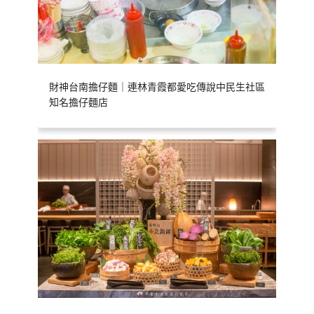
財神台南擔仔麵｜連林青霞都愛吃傳說中民生社區
知名擔仔麵店