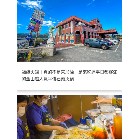
福緣火鍋｜真的不是來加油！是來吃連平日都客滿
的金山超人氣平價石頭火鍋