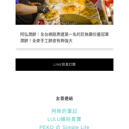
阿弘潤餅｜全台網路票選第一名的巨無霸份量冠軍
潤餅！全麥手工餅皮有夠強大
LINE訊息訂閱
友善連結
阿新的筆記
LULU繽紛真實
PEKO の Simple Life