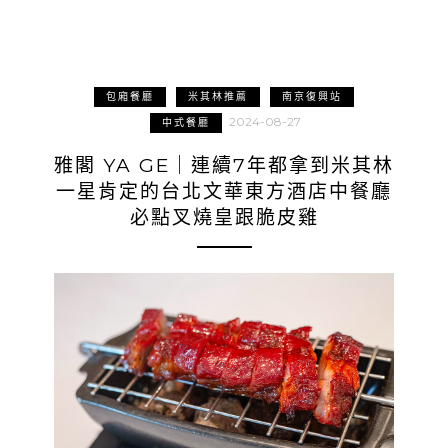
包廂餐廳
米其林推薦
南京復興站
2024-08-27
中式餐廳
雅閣 YA GE｜連續7年都拿到米其林
一星肯定的台北文華東方酒店中餐廳
必點叉燒皇跟脆皮雞