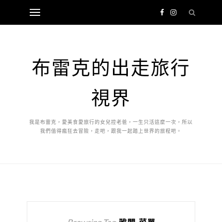
布雷克的出走旅行
視界
我是布雷克，愛美食愛旅行的女兒控老爸，一生只活這麼一次，所以
我們值得瘋狂去冒險，走吧，跟我一起踏上世界的旅程吧。