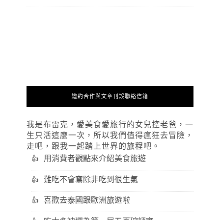
邀約合作與文章刊誤聯絡信箱
我是布雷克，愛美食愛旅行的女兒控老爸，一
生只活這麼一次，所以我們值得瘋狂去冒險，
走吧，跟我一起踏上世界的旅程吧。
用消費者觀點來介紹美食旅遊
難吃不會寫除非吃到很生氣
喜歡去泰國跟歐洲旅遊啦