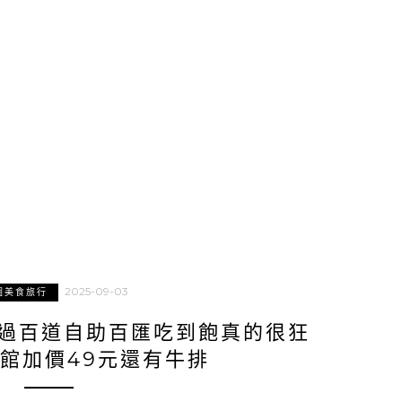
2025-09-03
園美食旅行
超過百道自助百匯吃到飽真的很狂
館加價49元還有牛排