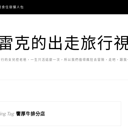
美食住宿懶人包
雷克的出走旅行
旅行的女兒控老爸，一生只活這麼一次，所以我們值得瘋狂去冒險，走吧，跟我
ng Tag
饗厚牛排分店