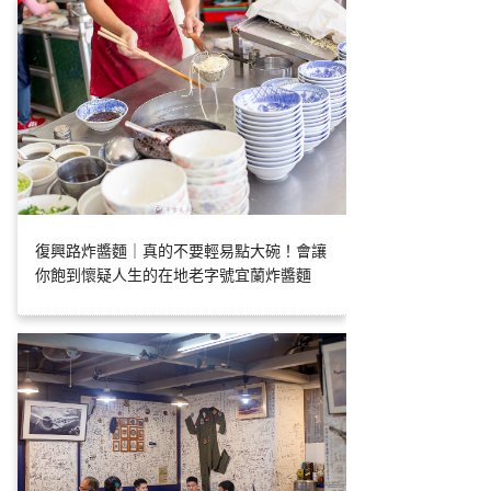
復興路炸醬麵｜真的不要輕易點大碗！會讓
你飽到懷疑人生的在地老字號宜蘭炸醬麵