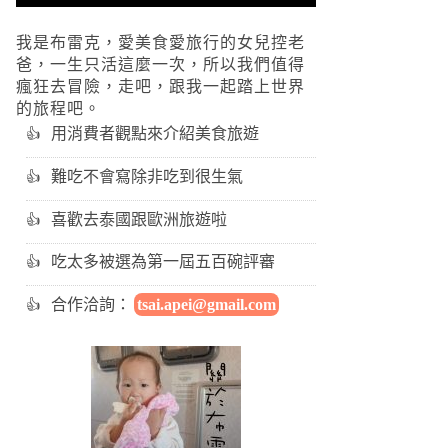
我是布雷克，愛美食愛旅行的女兒控老
爸，一生只活這麼一次，所以我們值得
瘋狂去冒險，走吧，跟我一起踏上世界
的旅程吧。
用消費者觀點來介紹美食旅遊
難吃不會寫除非吃到很生氣
喜歡去泰國跟歐洲旅遊啦
吃太多被選為第一屆五百碗評審
合作洽詢：
tsai.apei@gmail.com