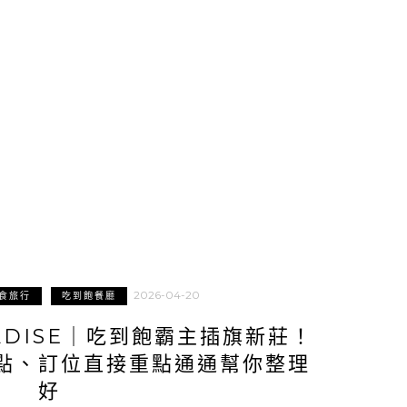
2026-04-20
食旅行
吃到飽餐廳
RADISE｜吃到飽霸主插旗新莊！
點、訂位直接重點通通幫你整理
好