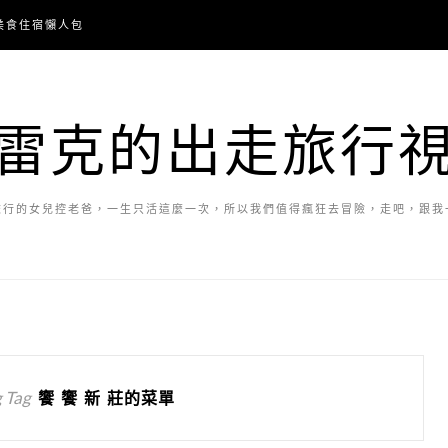
美食住宿懶人包
雷克的出走旅行
旅行的女兒控老爸，一生只活這麼一次，所以我們值得瘋狂去冒險，走吧，跟我
 Tag
饗 饗 新 莊的菜單