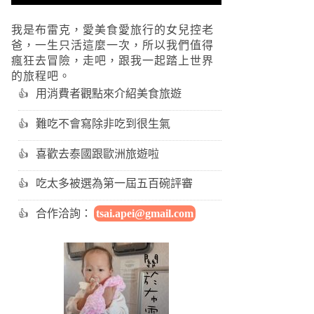
我是布雷克，愛美食愛旅行的女兒控老
爸，一生只活這麼一次，所以我們值得
瘋狂去冒險，走吧，跟我一起踏上世界
的旅程吧。
用消費者觀點來介紹美食旅遊
難吃不會寫除非吃到很生氣
喜歡去泰國跟歐洲旅遊啦
吃太多被選為第一屆五百碗評審
合作洽詢：
tsai.apei@gmail.com