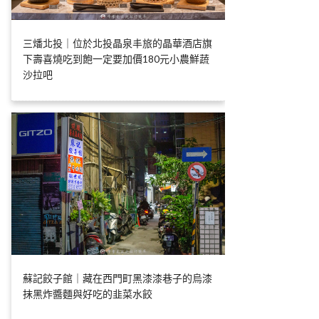
三燔北投｜位於北投晶泉丰旅的晶華酒店旗
下壽喜燒吃到飽一定要加價180元小農鮮蔬
沙拉吧
蘇記餃子館｜藏在西門町黑漆漆巷子的烏漆
抹黑炸醬麵與好吃的韭菜水餃