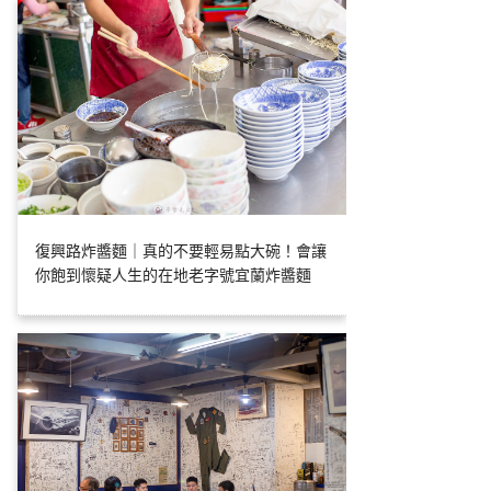
復興路炸醬麵｜真的不要輕易點大碗！會讓
你飽到懷疑人生的在地老字號宜蘭炸醬麵