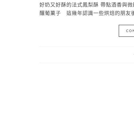
好奶又好酥的法式鳳梨酥 帶點酒香與微酸
釀葡菓子 這幾年認識一些烘焙的朋友後
CO