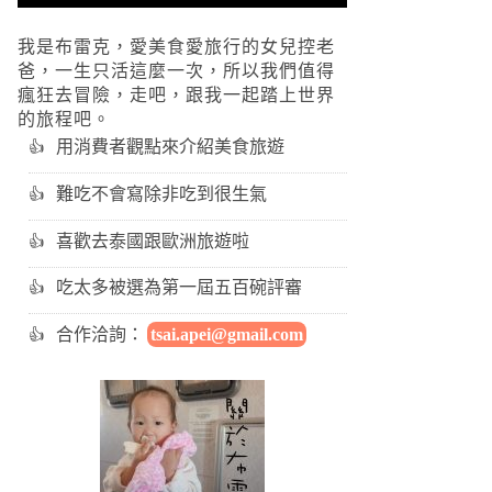
我是布雷克，愛美食愛旅行的女兒控老
爸，一生只活這麼一次，所以我們值得
瘋狂去冒險，走吧，跟我一起踏上世界
的旅程吧。
用消費者觀點來介紹美食旅遊
難吃不會寫除非吃到很生氣
喜歡去泰國跟歐洲旅遊啦
吃太多被選為第一屆五百碗評審
合作洽詢：
tsai.apei@gmail.com