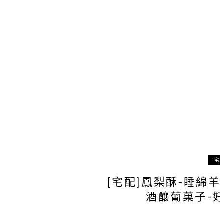
宅
[宅配]鳳梨酥-睡綿羊
酒釀葡菓子-