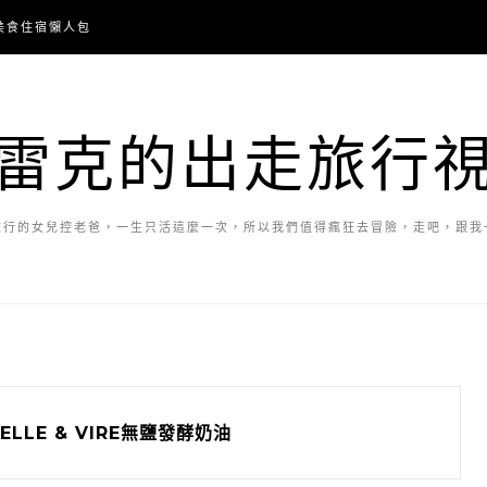
美食住宿懶人包
雷克的出走旅行
旅行的女兒控老爸，一生只活這麼一次，所以我們值得瘋狂去冒險，走吧，跟我
ELLE & VIRE無鹽發酵奶油