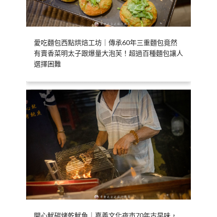
愛吃麵包西點烘焙工坊｜傳承60年三重麵包竟然
有賣香菜明太子跟爆量大泡芙！超過百種麵包讓人
選擇困難
開心魷碳烤乾魷魚｜嘉義文化夜市70年古早味，