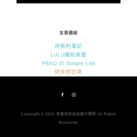
友善連結
阿新的筆記
LULU繽紛真實
PEKO の Simple Life
阿朱的日常
Copyright © 2021 布雷克的出走旅行視界 All Rights
Reserved.