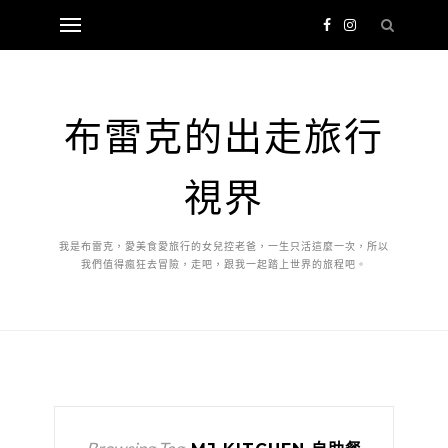
布雷克的出走旅行
視界
我是布雷克，愛美食愛旅行的女兒控老爸，一生只活這麼一次，所以
我們值得瘋狂去冒險，走吧，跟我一起踏上世界的旅程吧。