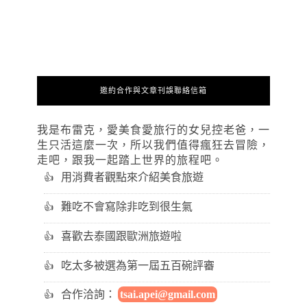
邀約合作與文章刊誤聯絡信箱
我是布雷克，愛美食愛旅行的女兒控老爸，一
生只活這麼一次，所以我們值得瘋狂去冒險，
走吧，跟我一起踏上世界的旅程吧。
用消費者觀點來介紹美食旅遊
難吃不會寫除非吃到很生氣
喜歡去泰國跟歐洲旅遊啦
吃太多被選為第一屆五百碗評審
合作洽詢：
tsai.apei@gmail.com