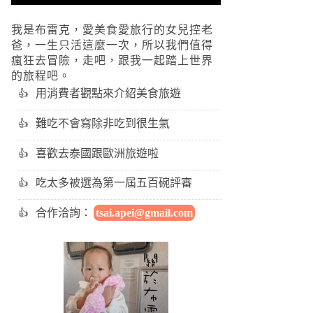
我是布雷克，愛美食愛旅行的女兒控老
爸，一生只活這麼一次，所以我們值得
瘋狂去冒險，走吧，跟我一起踏上世界
的旅程吧。
用消費者觀點來介紹美食旅遊
難吃不會寫除非吃到很生氣
喜歡去泰國跟歐洲旅遊啦
吃太多被選為第一屆五百碗評審
合作洽詢：
tsai.apei@gmail.com