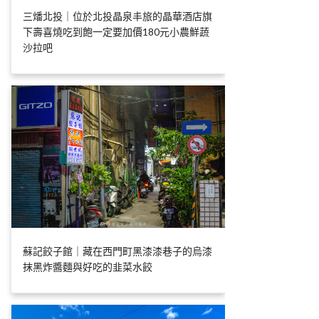
三燔北投｜位於北投晶泉丰旅的晶華酒店旗
下壽喜燒吃到飽一定要加價180元小農鮮蔬
沙拉吧
蘇記餃子館｜藏在西門町黑漆漆巷子的烏漆
抹黑炸醬麵與好吃的韭菜水餃