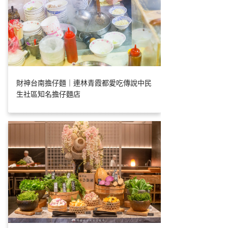
財神台南擔仔麵｜連林青霞都愛吃傳說中民
生社區知名擔仔麵店