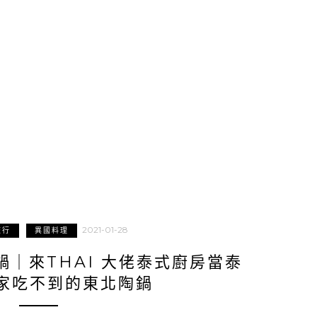
2021-01-28
旅行
異國料理
｜來THAI 大佬泰式廚房當泰
家吃不到的東北陶鍋