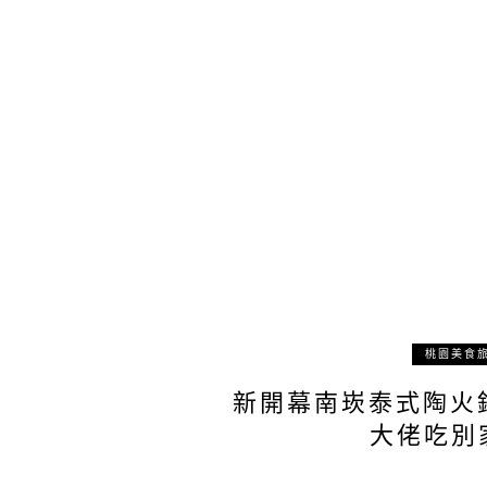
桃園美食
新開幕南崁泰式陶火鍋
大佬吃別