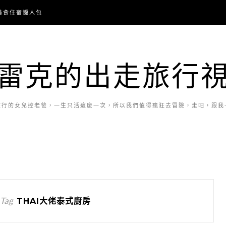
美食住宿懶人包
雷克的出走旅行
旅行的女兒控老爸，一生只活這麼一次，所以我們值得瘋狂去冒險，走吧，跟我
 Tag
THAI大佬泰式廚房